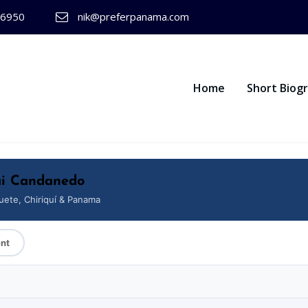
-6950
nik@preferpanama.com
Home
Short Biog
ai Candanedo
uete, Chiriquí & Panama
ent