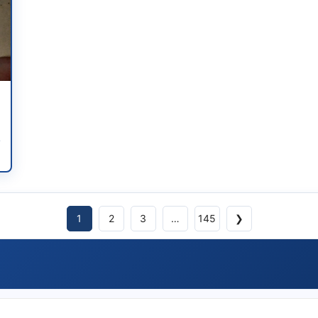
1
2
3
…
145
❯