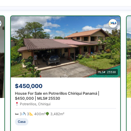
MLS# 25530
$450,000
5
House For Sale en Potrerillos Chiriqui Panamá |
$450,000 | MLS# 25530
Potrerillos, Chiriqui
🛏 3
3
400m²
3,482m²
Casa