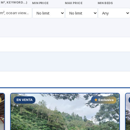
 M², KEYWORD...)
MIN PRICE
MAX PRICE
MIN BEDS
EN VENTA
Exclusiva