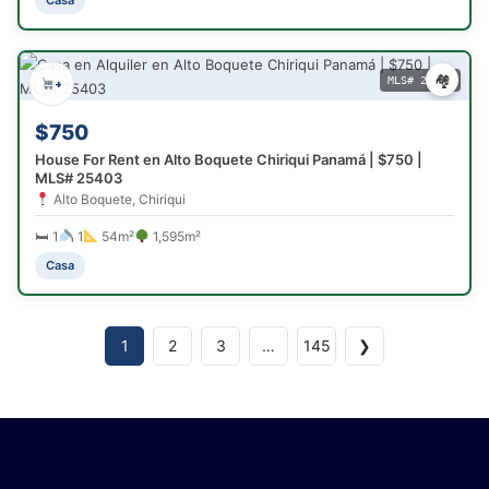
🏘
MLS# 25403
+
$750
House For Rent en Alto Boquete Chiriqui Panamá | $750 |
MLS# 25403
Alto Boquete, Chiriqui
🛏 1
1
54m²
1,595m²
Casa
1
2
3
…
145
❯