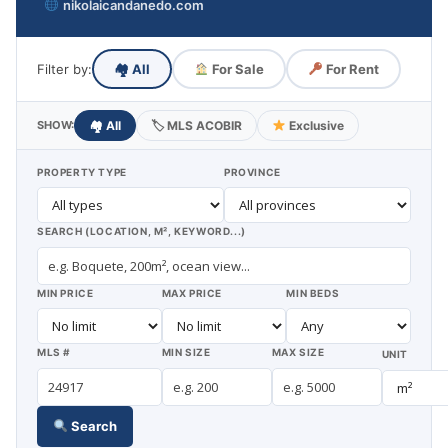
nikolaicandanedo.com
Filter by:
🏘
All
For Sale
For Rent
SHOW:
🏘
All
🏷
MLS ACOBIR
Exclusive
PROPERTY TYPE
PROVINCE
SEARCH (LOCATION, M², KEYWORD...)
MIN PRICE
MAX PRICE
MIN BEDS
MLS #
MIN SIZE
MAX SIZE
UNIT
Search