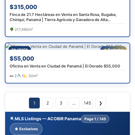
$315,000
Finca de 21.7 Hectáreas en Venta en Santa Rosa, Bugaba,
Chiriquí, Panamá | Tierra Agrícola y Ganadera de Alta
Producción
217,460m²
EN VENTA
Exclusiva
$55,000
Oficina en Venta en Ciudad de Panamá | El Dorado $55,000
🛏 2
1
30m²
1
2
3
…
145
❯
MLS Listings — ACOBIR Panama
Page
1 / 145
⬆ Exclusives