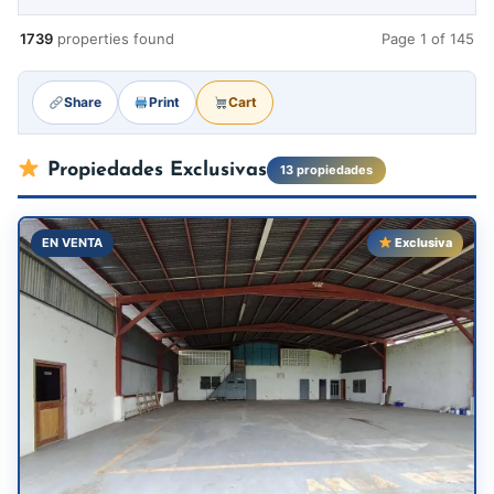
1739
properties found
Page 1 of 145
Share
Print
Cart
Propiedades Exclusivas
13 propiedades
EN VENTA
Exclusiva