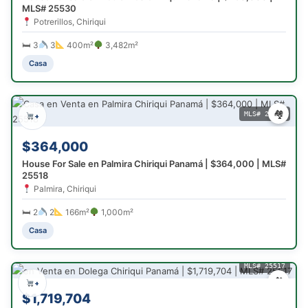
MLS# 25530
Potrerillos, Chiriqui
🛏 3
3
400m²
3,482m²
Casa
🏘
MLS# 25518
+
$364,000
House For Sale en Palmira Chiriqui Panamá | $364,000 | MLS#
25518
Palmira, Chiriqui
🛏 2
2
166m²
1,000m²
Casa
MLS# 25517
🏘
+
$1,719,704