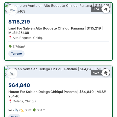
🏘
MLS# 25469
+
$115,219
Land For Sale en Alto Boquete Chiriqui Panamá | $115,219 |
MLS# 25469
Alto Boquete, Chiriqui
5,760m²
Terreno
🏘
MLS# 25446
+
$64,840
House For Sale en Dolega Chiriqui Panamá | $64,840 | MLS#
25446
Dolega, Chiriqui
🛏 2
2
66m²
684m²
Casa