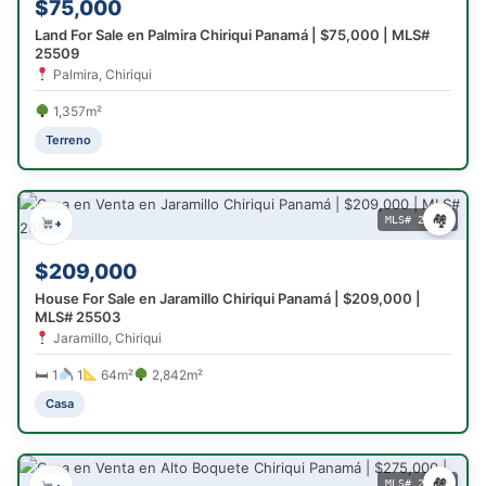
$75,000
Land For Sale en Palmira Chiriqui Panamá | $75,000 | MLS#
25509
Palmira, Chiriqui
1,357m²
Terreno
🏘
MLS# 25503
+
$209,000
House For Sale en Jaramillo Chiriqui Panamá | $209,000 |
MLS# 25503
Jaramillo, Chiriqui
🛏 1
1
64m²
2,842m²
Casa
🏘
MLS# 25471