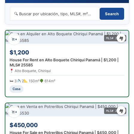
Search
🏘
MLS# 25585
+
$1,200
House For Rent en Alto Boquete Chiriqui Panamá | $1,200 |
MLS# 25585
Alto Boquete, Chiriqui
🛏 3
2
150m²
614m²
Casa
🏘
MLS# 25530
+
$450,000
House For Sale en Potrerillos Chiriqui Panamá | $450,000 |