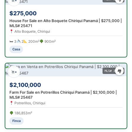
+
$275,000
House For Sale en Alto Boquete Chiriqui Panamá | $275,000 |
MLS# 25471
Alto Boquete, Chiriqui
🛏 3
2
200m²
900m²
Casa
🏘
MLS# 25467
+
$2,100,000
Farm For Sale en Potrerillos Chiriqui Panamá | $2,100,000 |
MLS# 25467
Potrerillos, Chiriqui
186,853m²
Finca