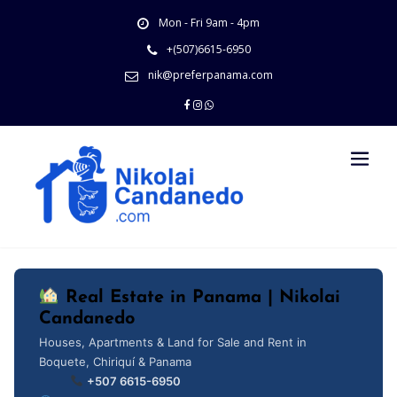
Skip
Mon - Fri 9am - 4pm
to
content
+(507)6615-6950
nik@preferpanama.com
Real Estate in Panama | Nikolai
Candanedo
Houses, Apartments & Land for Sale and Rent in
Boquete, Chiriquí & Panama
+507 6615-6950