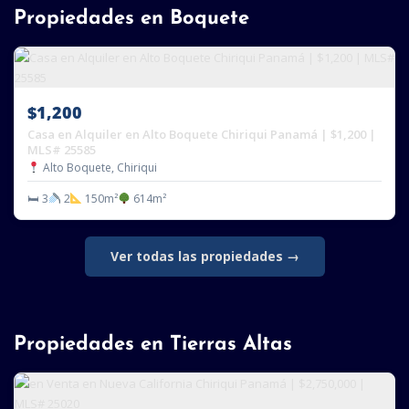
Propiedades en Boquete
$1,200
Casa en Alquiler en Alto Boquete Chiriqui Panamá | $1,200 |
MLS# 25585
Alto Boquete, Chiriqui
🛏 3
2
150m²
614m²
Ver todas las propiedades →
Propiedades en Tierras Altas