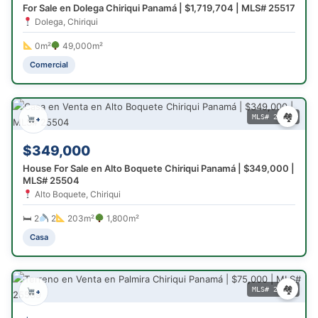
For Sale en Dolega Chiriqui Panamá | $1,719,704 | MLS# 25517
Dolega, Chiriqui
0m²
49,000m²
Comercial
🏘
MLS# 25504
+
$349,000
House For Sale en Alto Boquete Chiriqui Panamá | $349,000 |
MLS# 25504
Alto Boquete, Chiriqui
🛏 2
2
203m²
1,800m²
Casa
🏘
MLS# 25509
+