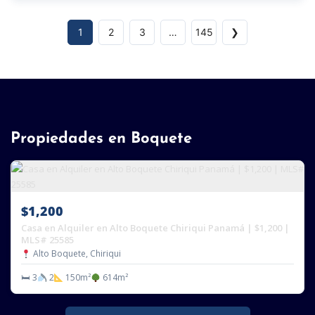
1
2
3
…
145
❯
Propiedades en Boquete
$1,200
Casa en Alquiler en Alto Boquete Chiriqui Panamá | $1,200 |
MLS# 25585
Alto Boquete, Chiriqui
🛏 3
2
150m²
614m²