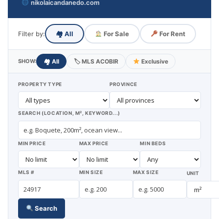
nikolaicandanedo.com
Filter by:
🏘
All
For Sale
For Rent
SHOW:
🏘
All
🏷
MLS ACOBIR
Exclusive
PROPERTY TYPE
PROVINCE
SEARCH (LOCATION, M², KEYWORD...)
MIN PRICE
MAX PRICE
MIN BEDS
MLS #
MIN SIZE
MAX SIZE
UNIT
Search