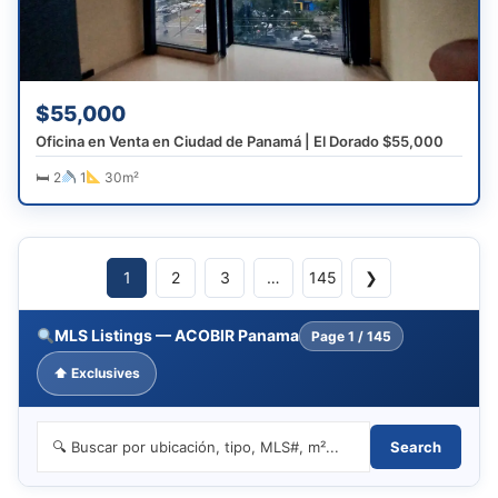
$55,000
Oficina en Venta en Ciudad de Panamá | El Dorado $55,000
🛏 2
1
30m²
1
2
3
…
145
❯
MLS Listings — ACOBIR Panama
Page
1 / 145
⬆ Exclusives
Search