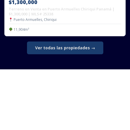
$1,300,000
Terreno en Venta en Puerto Armuelles Chiriqui Panamá |
$1,300,000 | MLS# 25338
Puerto Armuelles, Chiriqui
11,904m²
Ver todas las propiedades →