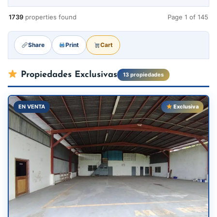
1739
properties found
Page 1 of 145
Share
Print
Cart
Propiedades Exclusivas
13 propiedades
EN VENTA
Exclusiva