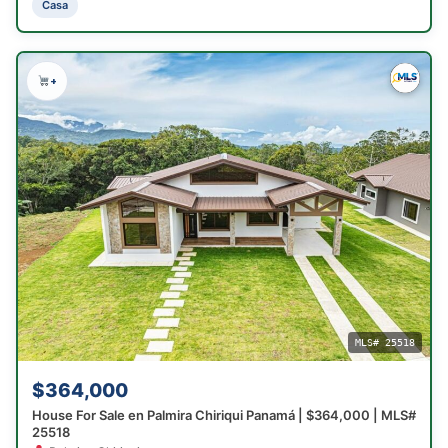
Casa
+
MLS# 25518
$364,000
House For Sale en Palmira Chiriqui Panamá | $364,000 | MLS#
25518