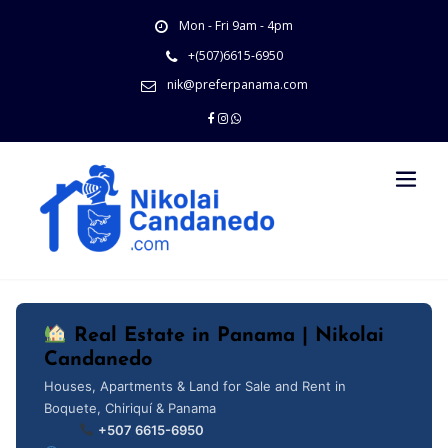
Skip
Mon - Fri 9am - 4pm
to
content
+(507)6615-6950
nik@preferpanama.com
Real Estate in Panama | Nikolai
Candanedo
Houses, Apartments & Land for Sale and Rent in
Boquete, Chiriquí & Panama
+507 6615-6950