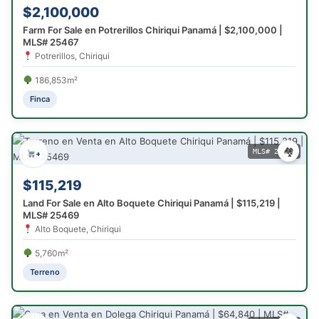
$2,100,000
Farm For Sale en Potrerillos Chiriqui Panamá | $2,100,000 |
MLS# 25467
Potrerillos, Chiriqui
186,853m²
Finca
🏘
MLS# 25469
+
$115,219
Land For Sale en Alto Boquete Chiriqui Panamá | $115,219 |
MLS# 25469
Alto Boquete, Chiriqui
5,760m²
Terreno