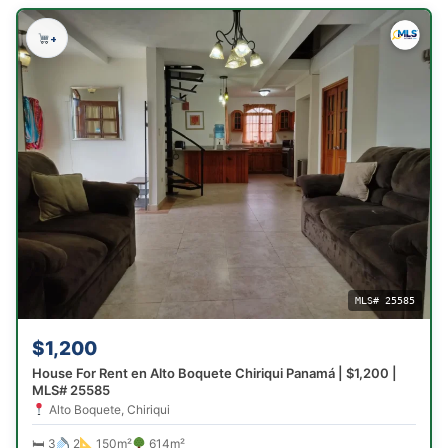
+
MLS# 25585
$1,200
House For Rent en Alto Boquete Chiriqui Panamá | $1,200 |
MLS# 25585
Alto Boquete, Chiriqui
🛏 3
2
150m²
614m²