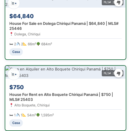
🏘
MLS# 25446
+
$64,840
House For Sale en Dolega Chiriqui Panamá | $64,840 | MLS#
25446
Dolega, Chiriqui
🛏 2
2
66m²
684m²
Casa
🏘
MLS# 25403
+
$750
House For Rent en Alto Boquete Chiriqui Panamá | $750 |
MLS# 25403
Alto Boquete, Chiriqui
🛏 1
1
54m²
1,595m²
Casa