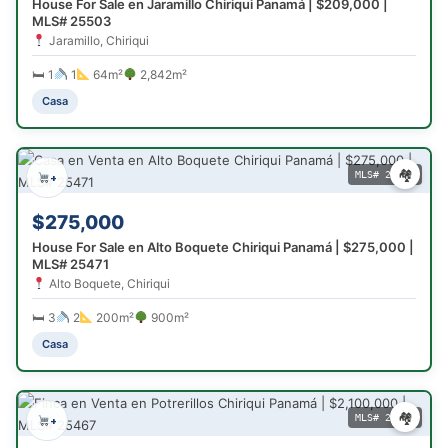
House For Sale en Jaramillo Chiriqui Panamá | $209,000 |
MLS# 25503
Jaramillo, Chiriqui
🛏 1
1
64m²
2,842m²
Casa
🏘
MLS# 25471
+
$275,000
House For Sale en Alto Boquete Chiriqui Panamá | $275,000 |
MLS# 25471
Alto Boquete, Chiriqui
🛏 3
2
200m²
900m²
Casa
🏘
MLS# 25467
+