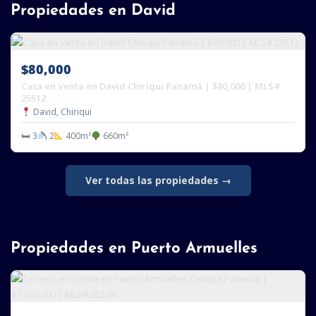
Propiedades en David
$80,000
Casa en Venta en David Chiriqui Panamá | $80,000 | MLS#
25512
David, Chiriqui
🛏 3
2
400m²
660m²
Ver todas las propiedades →
Propiedades en Puerto Armuelles