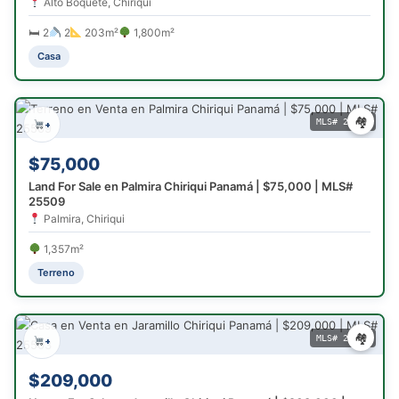
Alto Boquete, Chiriqui
🛏 2
2
203m²
1,800m²
Casa
🏘
MLS# 25509
+
$75,000
Land For Sale en Palmira Chiriqui Panamá | $75,000 | MLS#
25509
Palmira, Chiriqui
1,357m²
Terreno
🏘
MLS# 25503
+
$209,000