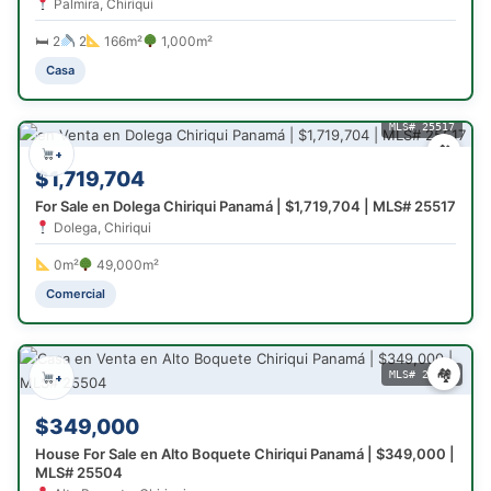
Palmira, Chiriqui
🛏 2
2
166m²
1,000m²
Casa
MLS# 25517
🏘
+
$1,719,704
For Sale en Dolega Chiriqui Panamá | $1,719,704 | MLS# 25517
Dolega, Chiriqui
0m²
49,000m²
Comercial
🏘
MLS# 25504
+
$349,000
House For Sale en Alto Boquete Chiriqui Panamá | $349,000 |
MLS# 25504