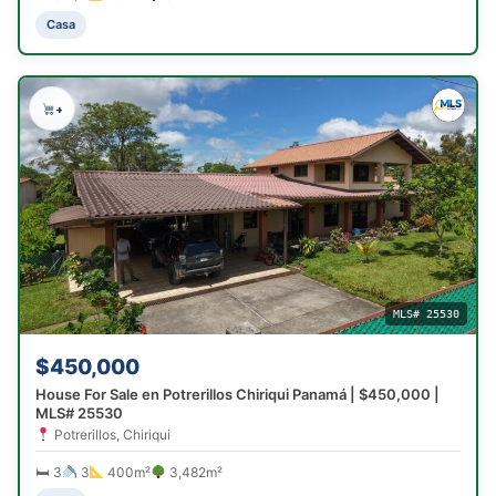
Casa
+
MLS# 25530
$450,000
House For Sale en Potrerillos Chiriqui Panamá | $450,000 |
MLS# 25530
Potrerillos, Chiriqui
🛏 3
3
400m²
3,482m²