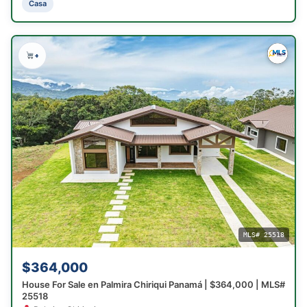
Casa
+
MLS# 25518
$364,000
House For Sale en Palmira Chiriqui Panamá | $364,000 | MLS#
25518