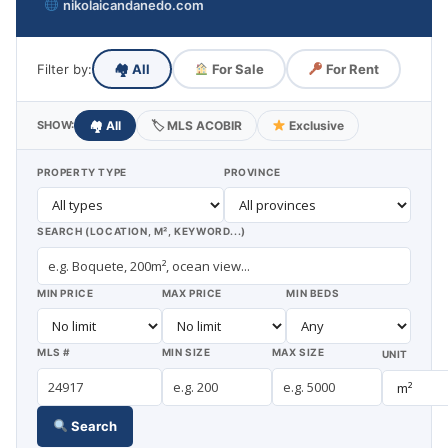
nikolaicandanedo.com
Filter by:
🏘
All
For Sale
For Rent
SHOW:
🏘
All
🏷
MLS ACOBIR
Exclusive
PROPERTY TYPE
PROVINCE
SEARCH (LOCATION, M², KEYWORD...)
MIN PRICE
MAX PRICE
MIN BEDS
MLS #
MIN SIZE
MAX SIZE
UNIT
Search