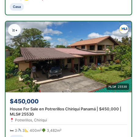
Casa
+
MLS# 25530
$450,000
House For Sale en Potrerillos Chiriqui Panamá | $450,000 |
MLS# 25530
Potrerillos, Chiriqui
🛏 3
3
400m²
3,482m²