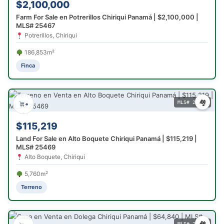
$2,100,000
Farm For Sale en Potrerillos Chiriqui Panamá | $2,100,000 |
MLS# 25467
Potrerillos, Chiriqui
186,853m²
Finca
🏘
MLS# 25469
+
$115,219
Land For Sale en Alto Boquete Chiriqui Panamá | $115,219 |
MLS# 25469
Alto Boquete, Chiriqui
5,760m²
Terreno
🏘
MLS# 25446