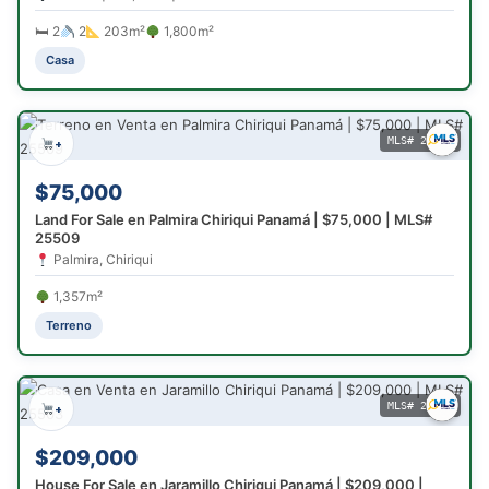
🛏 2
2
203m²
1,800m²
Casa
MLS# 25509
+
$75,000
Land For Sale en Palmira Chiriqui Panamá | $75,000 | MLS#
25509
Palmira, Chiriqui
1,357m²
Terreno
MLS# 25503
+
$209,000
House For Sale en Jaramillo Chiriqui Panamá | $209,000 |