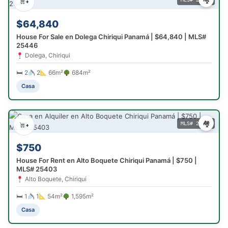
+
$64,840
House For Sale en Dolega Chiriqui Panamá | $64,840 | MLS#
25446
Dolega, Chiriqui
🛏 2
2
66m²
684m²
Casa
🏘
MLS# 25403
+
$750
House For Rent en Alto Boquete Chiriqui Panamá | $750 |
MLS# 25403
Alto Boquete, Chiriqui
🛏 1
1
54m²
1,595m²
Casa