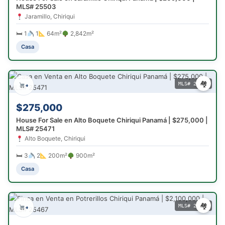
MLS# 25503
Jaramillo, Chiriqui
🛏 1
1
64m²
2,842m²
Casa
🏘
MLS# 25471
+
$275,000
House For Sale en Alto Boquete Chiriqui Panamá | $275,000 |
MLS# 25471
Alto Boquete, Chiriqui
🛏 3
2
200m²
900m²
Casa
🏘
MLS# 25467
+