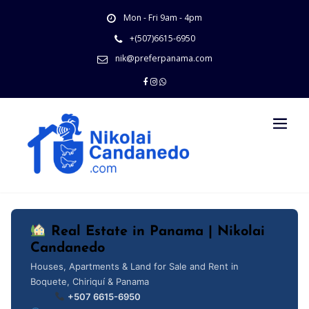
Skip
Mon - Fri 9am - 4pm
to
content
+(507)6615-6950
nik@preferpanama.com
Real Estate in Panama | Nikolai
Candanedo
Houses, Apartments & Land for Sale and Rent in
Boquete, Chiriquí & Panama
+507 6615-6950