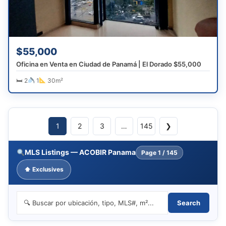
$55,000
Oficina en Venta en Ciudad de Panamá | El Dorado $55,000
🛏 2
1
30m²
1
2
3
…
145
❯
MLS Listings — ACOBIR Panama
Page
1 / 145
⬆ Exclusives
Search