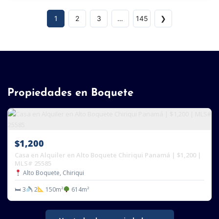
1
2
3
…
145
❯
Propiedades en Boquete
$1,200
Casa en Alquiler en Alto Boquete Chiriqui Panamá | $1,200 |
MLS# 25585
Alto Boquete, Chiriqui
🛏 3
2
150m²
614m²