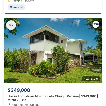
0m²
49,000m²
Comercial
+
MLS# 25504
$349,000
House For Sale en Alto Boquete Chiriqui Panamá | $349,000 |
MLS# 25504
Alto Boquete, Chiriqui