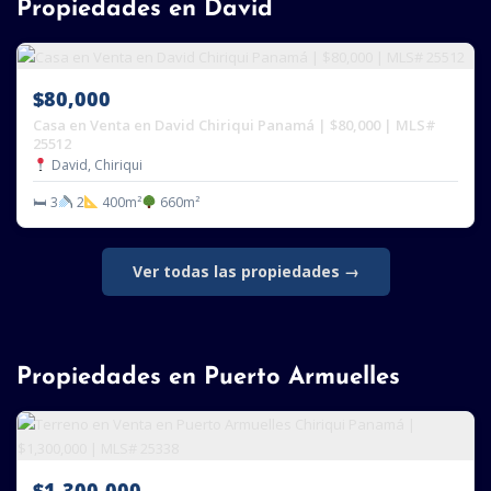
Propiedades en David
$80,000
Casa en Venta en David Chiriqui Panamá | $80,000 | MLS#
25512
David, Chiriqui
🛏 3
2
400m²
660m²
Ver todas las propiedades →
Propiedades en Puerto Armuelles
$1,300,000