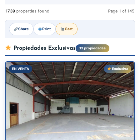
1739
properties found
Page 1 of 145
Share
Print
Cart
Propiedades Exclusivas
13 propiedades
EN VENTA
Exclusiva