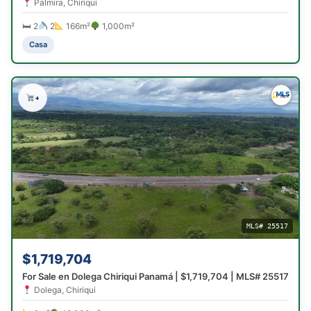
Palmira, Chiriqui
🛏 2
2
166m²
1,000m²
Casa
+
MLS# 25517
$1,719,704
For Sale en Dolega Chiriqui Panamá | $1,719,704 | MLS# 25517
Dolega, Chiriqui