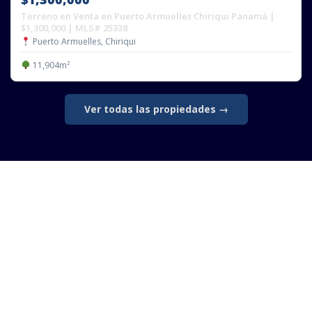
Terreno en Venta en Puerto Armuelles Chiriqui Panamá |
$1,300,000 | MLS# 25338
Puerto Armuelles, Chiriqui
11,904m²
Ver todas las propiedades →