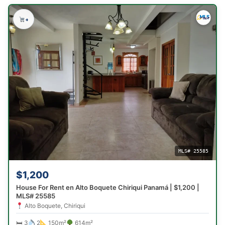
+
MLS# 25585
$1,200
House For Rent en Alto Boquete Chiriqui Panamá | $1,200 |
MLS# 25585
Alto Boquete, Chiriqui
🛏 3
2
150m²
614m²