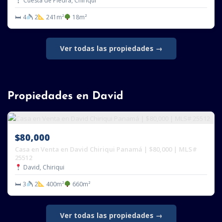
Cuesta de Piedra, Chiriqui
🛏 4
2
241m²
18m²
Ver todas las propiedades →
Propiedades en David
$80,000
Casa en Venta en David Chiriqui Panamá | $80,000 | MLS#
25512
David, Chiriqui
🛏 3
2
400m²
660m²
Ver todas las propiedades →