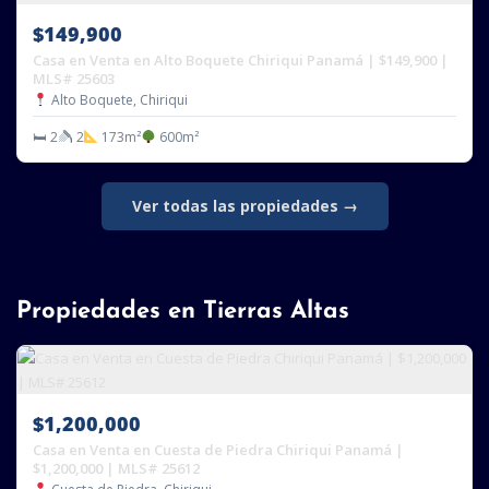
$149,900
Casa en Venta en Alto Boquete Chiriqui Panamá | $149,900 |
MLS# 25603
Alto Boquete, Chiriqui
🛏 2
2
173m²
600m²
Ver todas las propiedades →
Propiedades en Tierras Altas
$1,200,000
Casa en Venta en Cuesta de Piedra Chiriqui Panamá |
$1,200,000 | MLS# 25612