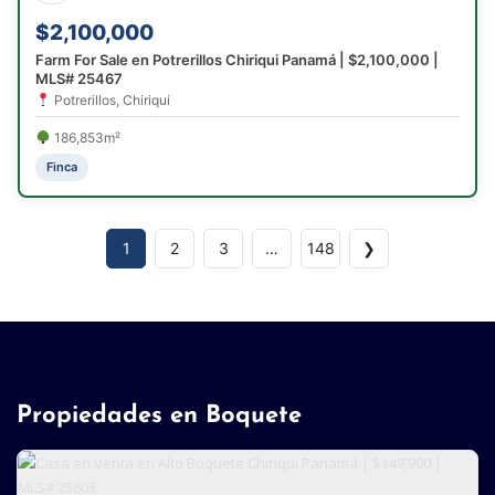
$2,100,000
Farm For Sale en Potrerillos Chiriqui Panamá | $2,100,000 |
MLS# 25467
Potrerillos, Chiriqui
186,853m²
Finca
1
2
3
…
148
❯
Propiedades en Boquete