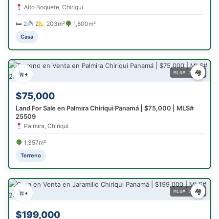
Alto Boquete, Chiriqui
🛏 2
2
203m²
1,800m²
Casa
🏘
MLS# 25509
+
$75,000
Land For Sale en Palmira Chiriqui Panamá | $75,000 | MLS#
25509
Palmira, Chiriqui
1,357m²
Terreno
🏘
MLS# 25503
+
$199,000