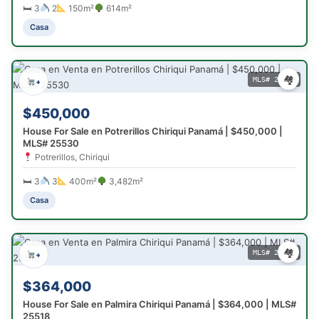
🛏 3
2
150m²
614m²
Casa
🏘
MLS# 25530
+
$450,000
House For Sale en Potrerillos Chiriqui Panamá | $450,000 |
MLS# 25530
Potrerillos, Chiriqui
🛏 3
3
400m²
3,482m²
Casa
🏘
MLS# 25518
+
$364,000
House For Sale en Palmira Chiriqui Panamá | $364,000 | MLS#
25518