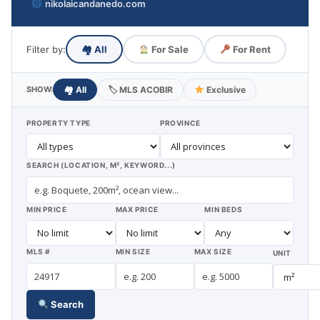
nikolaicandanedo.com
Filter by:
🏘
All
For Sale
For Rent
SHOW:
🏘
All
🏷
MLS ACOBIR
Exclusive
PROPERTY TYPE
PROVINCE
SEARCH (LOCATION, M², KEYWORD...)
MIN PRICE
MAX PRICE
MIN BEDS
MLS #
MIN SIZE
MAX SIZE
UNIT
Search