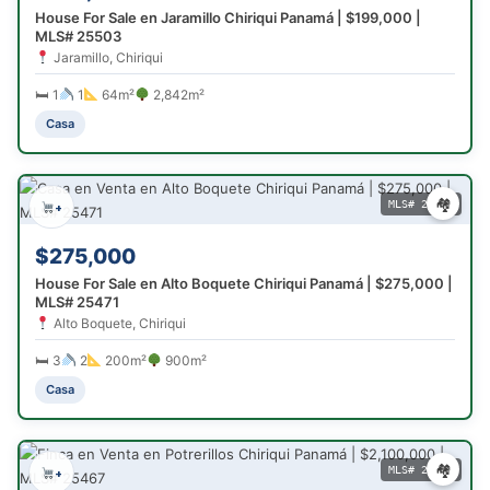
House For Sale en Jaramillo Chiriqui Panamá | $199,000 |
MLS# 25503
Jaramillo, Chiriqui
🛏 1
1
64m²
2,842m²
Casa
🏘
MLS# 25471
+
$275,000
House For Sale en Alto Boquete Chiriqui Panamá | $275,000 |
MLS# 25471
Alto Boquete, Chiriqui
🛏 3
2
200m²
900m²
Casa
🏘
MLS# 25467
+