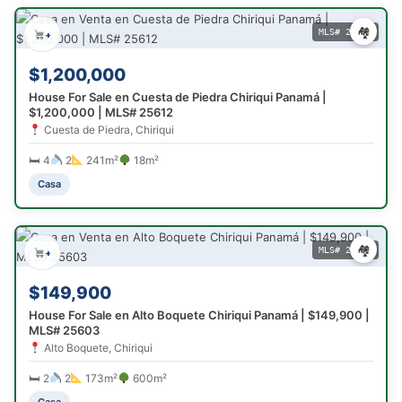
🏘
MLS# 25612
+
$1,200,000
House For Sale en Cuesta de Piedra Chiriqui Panamá |
$1,200,000 | MLS# 25612
Cuesta de Piedra, Chiriqui
🛏 4
2
241m²
18m²
Casa
🏘
MLS# 25603
+
$149,900
House For Sale en Alto Boquete Chiriqui Panamá | $149,900 |
MLS# 25603
Alto Boquete, Chiriqui
🛏 2
2
173m²
600m²
Casa