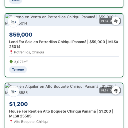
🏘
MLS# 25014
+
$59,000
Land For Sale en Potrerillos Chiriqui Panamá | $59,000 | MLS#
25014
Potrerillos, Chiriqui
3,027m²
Terreno
🏘
MLS# 25585
+
$1,200
House For Rent en Alto Boquete Chiriqui Panamá | $1,200 |
MLS# 25585
Alto Boquete, Chiriqui