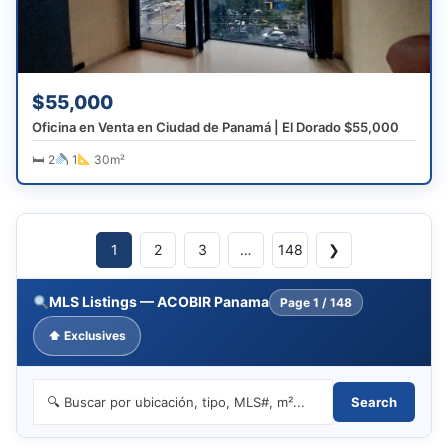
$55,000
Oficina en Venta en Ciudad de Panamá | El Dorado $55,000
🛏 2
1
30m²
1
2
3
…
148
❯
MLS Listings — ACOBIR Panama
Page
1 / 148
⬆ Exclusives
Search