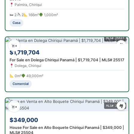
Palmira, Chiriqui
🛏 2
2
166m²
1,000m²
Casa
MLS# 25517
🏘
+
$1,719,704
For Sale en Dolega Chiriqui Panamá | $1,719,704 | MLS# 25517
Dolega, Chiriqui
0m²
49,000m²
Comercial
🏘
MLS# 25504
+
$349,000
House For Sale en Alto Boquete Chiriqui Panamá | $349,000 |
MLS# 25504