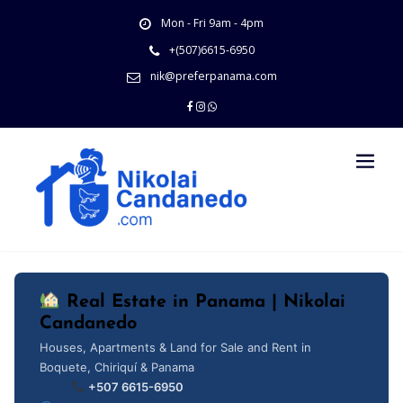
Skip
Mon - Fri 9am - 4pm
to
content
+(507)6615-6950
nik@preferpanama.com
Real Estate in Panama | Nikolai
Candanedo
Houses, Apartments & Land for Sale and Rent in
Boquete, Chiriquí & Panama
+507 6615-6950