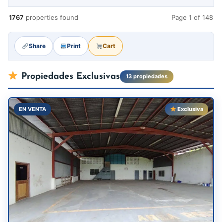
1767
properties found
Page 1 of 148
Share
Print
Cart
Propiedades Exclusivas
13 propiedades
EN VENTA
Exclusiva