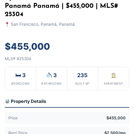
Panamá Panamá | $455,000 | MLS#
25304
San Francisco, Panamá, Panamá
$455,000
MLS® #25304
🛏 3
3
235
BEDROOMS
BATHROOMS
BUILT M²
APARTMENT
Property Details
Price
$455,000
Rent Price
$2,500/mo