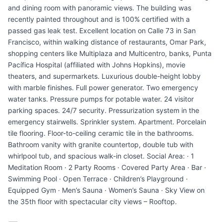
and dining room with panoramic views. The building was
recently painted throughout and is 100% certified with a
passed gas leak test. Excellent location on Calle 73 in San
Francisco, within walking distance of restaurants, Omar Park,
shopping centers like Multiplaza and Multicentro, banks, Punta
Pacífica Hospital (affiliated with Johns Hopkins), movie
theaters, and supermarkets. Luxurious double-height lobby
with marble finishes. Full power generator. Two emergency
water tanks. Pressure pumps for potable water. 24 visitor
parking spaces. 24/7 security. Pressurization system in the
emergency stairwells. Sprinkler system. Apartment. Porcelain
tile flooring. Floor-to-ceiling ceramic tile in the bathrooms.
Bathroom vanity with granite countertop, double tub with
whirlpool tub, and spacious walk-in closet. Social Area: · 1
Meditation Room · 2 Party Rooms · Covered Party Area · Bar ·
Swimming Pool · Open Terrace · Children’s Playground ·
Equipped Gym · Men’s Sauna · Women’s Sauna · Sky View on
the 35th floor with spectacular city views – Rooftop.