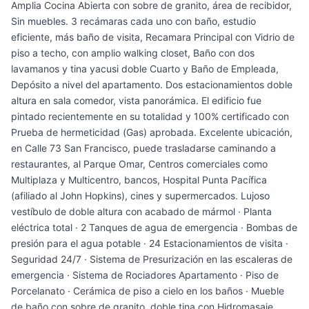
Amplia Cocina Abierta con sobre de granito, área de recibidor,
Sin muebles. 3 recámaras cada uno con baño, estudio
eficiente, más baño de visita, Recamara Principal con Vidrio de
piso a techo, con amplio walking closet, Baño con dos
lavamanos y tina yacusi doble Cuarto y Baño de Empleada,
Depósito a nivel del apartamento. Dos estacionamientos doble
altura en sala comedor, vista panorámica. El edificio fue
pintado recientemente en su totalidad y 100% certificado con
Prueba de hermeticidad (Gas) aprobada. Excelente ubicación,
en Calle 73 San Francisco, puede trasladarse caminando a
restaurantes, al Parque Omar, Centros comerciales como
Multiplaza y Multicentro, bancos, Hospital Punta Pacífica
(afiliado al John Hopkins), cines y supermercados. Lujoso
vestíbulo de doble altura con acabado de mármol · Planta
eléctrica total · 2 Tanques de agua de emergencia · Bombas de
presión para el agua potable · 24 Estacionamientos de visita ·
Seguridad 24/7 · Sistema de Presurización en las escaleras de
emergencia · Sistema de Rociadores Apartamento · Piso de
Porcelanato · Cerámica de piso a cielo en los baños · Mueble
de baño con sobre de granito, doble tina con Hidromasaje,