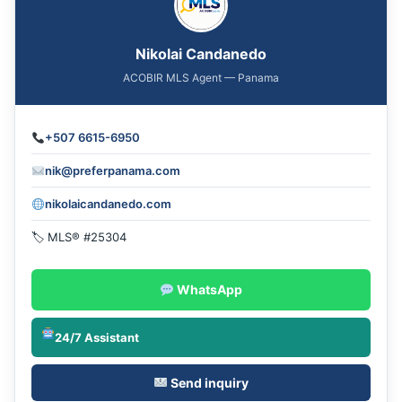
Nikolai Candanedo
ACOBIR MLS Agent — Panama
+507 6615-6950
nik@preferpanama.com
nikolaicandanedo.com
🏷 MLS® #25304
WhatsApp
24/7 Assistant
Send inquiry