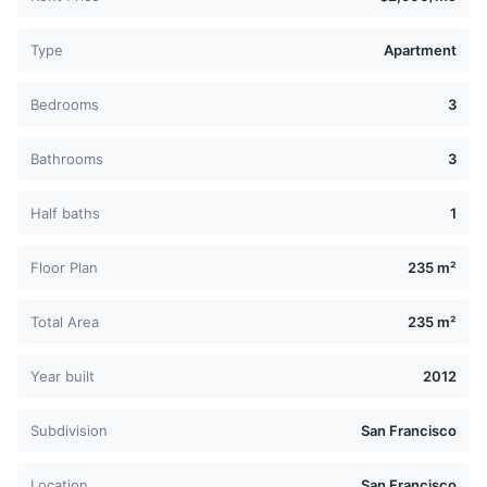
Type
Apartment
Bedrooms
3
Bathrooms
3
Half baths
1
Floor Plan
235 m²
Total Area
235 m²
Year built
2012
Subdivision
San Francisco
Location
San Francisco