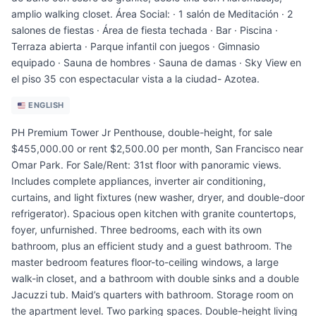
amplio walking closet. Área Social: · 1 salón de Meditación · 2
salones de fiestas · Área de fiesta techada · Bar · Piscina ·
Terraza abierta · Parque infantil con juegos · Gimnasio
equipado · Sauna de hombres · Sauna de damas · Sky View en
el piso 35 con espectacular vista a la ciudad- Azotea.
ENGLISH
PH Premium Tower Jr Penthouse, double-height, for sale
$455,000.00 or rent $2,500.00 per month, San Francisco near
Omar Park. For Sale/Rent: 31st floor with panoramic views.
Includes complete appliances, inverter air conditioning,
curtains, and light fixtures (new washer, dryer, and double-door
refrigerator). Spacious open kitchen with granite countertops,
foyer, unfurnished. Three bedrooms, each with its own
bathroom, plus an efficient study and a guest bathroom. The
master bedroom features floor-to-ceiling windows, a large
walk-in closet, and a bathroom with double sinks and a double
Jacuzzi tub. Maid’s quarters with bathroom. Storage room on
the apartment level. Two parking spaces. Double-height living