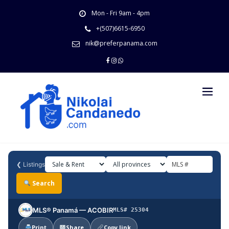
Skip
Mon - Fri 9am - 4pm
to
content
+(507)6615-6950
nik@preferpanama.com
❮
Listings
Search
MLS® Panamá — ACOBIR
MLS# 25304
Print
Share
Copy link