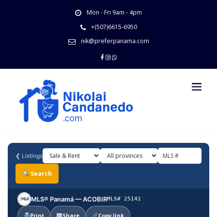
Skip
Mon - Fri 9am - 4pm
to
content
+(507)6615-6950
nik@preferpanama.com
❮
Listings
Search
MLS® Panamá — ACOBIR
MLS# 25141
Print
Share
Copy link