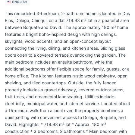
ENGLISH
This remodeled 3-bedroom, 2-bathroom home is located in Dos
Ríos, Dolega, Chiriquí, on a flat 719.93 m² lot in a peaceful area
between Boquete and David. The approximately 180 m² home
features a bright boho-inspired design with high ceilings,
skylights, wood accents, and an open-concept layout
connecting the living, dining, and kitchen areas. Sliding glass
doors open to a covered terrace overlooking the garden. The
main bedroom includes an ensuite bathroom, while the
additional bedrooms offer flexible space for family, guests, or a
home office. The kitchen features rustic wood cabinetry, open
shelving, and tiled countertops. Outside, the fully fenced
property includes a gravel driveway, covered outdoor areas,
fruit trees, and ornamental landscaping. Utilities include
electricity, municipal water, and internet service. Located about
a 15-minute walk from a local river, the property combines a
quiet setting with convenient access to Dolega, Boquete, and
David. Highlights: * 719.93 m² lot * Approx. 180 m²
construction * 3 bedrooms, 2 bathrooms * Main bedroom with