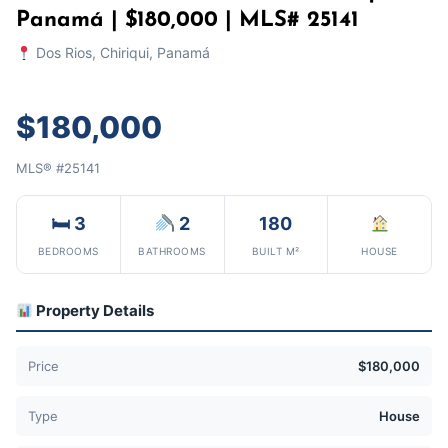
Panamá | $180,000 | MLS# 25141
Dos Rios, Chiriqui, Panamá
$180,000
MLS® #25141
🛏 3
2
180
BEDROOMS
BATHROOMS
BUILT M²
HOUSE
Property Details
Price
$180,000
Type
House