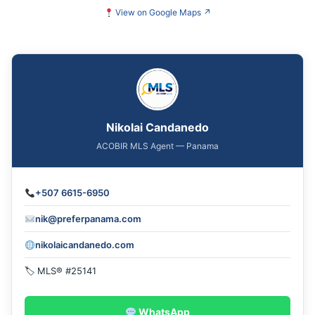
View on Google Maps
↗
Nikolai Candanedo
ACOBIR MLS Agent — Panama
+507 6615-6950
nik@preferpanama.com
nikolaicandanedo.com
🏷 MLS® #25141
WhatsApp