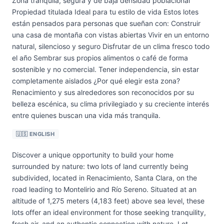
Zona tranquila, segura y de baja densidad poblacional
Propiedad titulada Ideal para tu estilo de vida Estos lotes
están pensados para personas que sueñan con: Construir
una casa de montaña con vistas abiertas Vivir en un entorno
natural, silencioso y seguro Disfrutar de un clima fresco todo
el año Sembrar sus propios alimentos o café de forma
sostenible y no comercial. Tener independencia, sin estar
completamente aislados ¿Por qué elegir esta zona?
Renacimiento y sus alrededores son reconocidos por su
belleza escénica, su clima privilegiado y su creciente interés
entre quienes buscan una vida más tranquila.
🇺🇸 ENGLISH
Discover a unique opportunity to build your home
surrounded by nature: two lots of land currently being
subdivided, located in Renacimiento, Santa Clara, on the
road leading to Montelirio and Río Sereno. Situated at an
altitude of 1,275 meters (4,183 feet) above sea level, these
lots offer an ideal environment for those seeking tranquility,
fresh air, and an authentic connection with nature. Lot