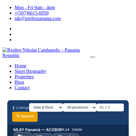
Skip
Mon - Fri 9am - 4pm
to
+(507)6615-6950
content
nik@preferpanama.com
Home
Short Biography
Properties
Blog
Contact
❮
Listings
🔍 Search
MLS® Panamá — ACOBIR
MLS# 24686