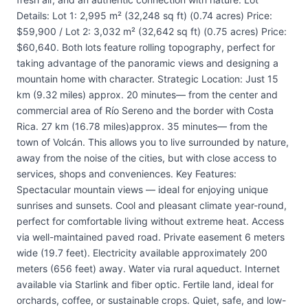
Details: Lot 1: 2,995 m² (32,248 sq ft) (0.74 acres) Price:
$59,900 / Lot 2: 3,032 m² (32,642 sq ft) (0.75 acres) Price:
$60,640. Both lots feature rolling topography, perfect for
taking advantage of the panoramic views and designing a
mountain home with character. Strategic Location: Just 15
km (9.32 miles) approx. 20 minutes— from the center and
commercial area of Río Sereno and the border with Costa
Rica. 27 km (16.78 miles)approx. 35 minutes— from the
town of Volcán. This allows you to live surrounded by nature,
away from the noise of the cities, but with close access to
services, shops and conveniences. Key Features:
Spectacular mountain views — ideal for enjoying unique
sunrises and sunsets. Cool and pleasant climate year-round,
perfect for comfortable living without extreme heat. Access
via well-maintained paved road. Private easement 6 meters
wide (19.7 feet). Electricity available approximately 200
meters (656 feet) away. Water via rural aqueduct. Internet
available via Starlink and fiber optic. Fertile land, ideal for
orchards, coffee, or sustainable crops. Quiet, safe, and low-