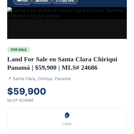
🖨️
Print
📧
Share
🔗
Copy link
FOR SALE
Land For Sale en Santa Clara Chiriqui
Panamá | $59,900 | MLS# 24686
📍 Santa Clara, Chiriqui, Panamá
$59,900
MLS® #24686
🏠
LAND