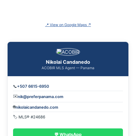
📍
View on Google Maps
↗
Nikolai Candanedo
ACOBIR MLS Agent — Panama
📞
+507 6615-6950
✉️
nik@preferpanama.com
🌐
nikolaicandanedo.com
🏷 MLS® #24686
💬 WhatsApp