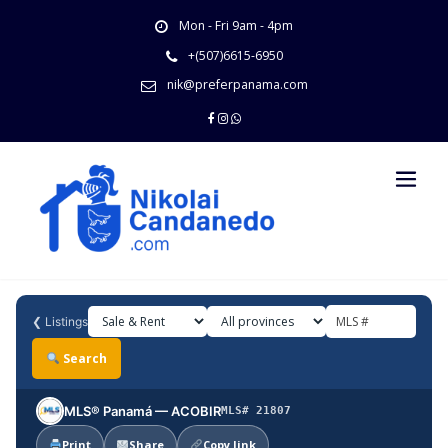
Skip
Mon - Fri 9am - 4pm
to
content
+(507)6615-6950
nik@preferpanama.com
❮
Listings
Search
MLS® Panamá — ACOBIR
MLS# 21807
Print
Share
Copy link