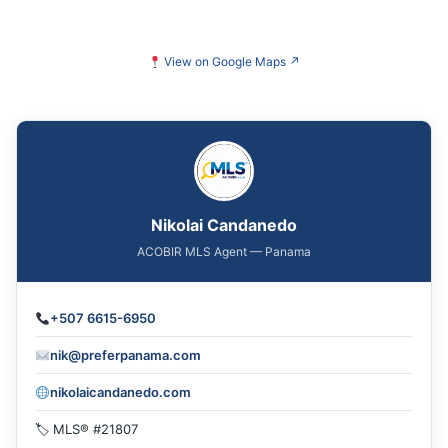
View on Google Maps
↗
Nikolai Candanedo
ACOBIR MLS Agent — Panama
+507 6615-6950
nik@preferpanama.com
nikolaicandanedo.com
🏷 MLS® #21807