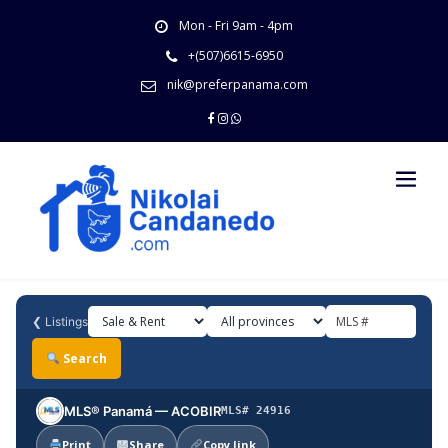
Skip
Mon - Fri 9am - 4pm
to
content
+(507)6615-6950
nik@preferpanama.com
❮
Listings
Search
MLS® Panamá — ACOBIR
MLS# 24916
Print
Share
Copy link