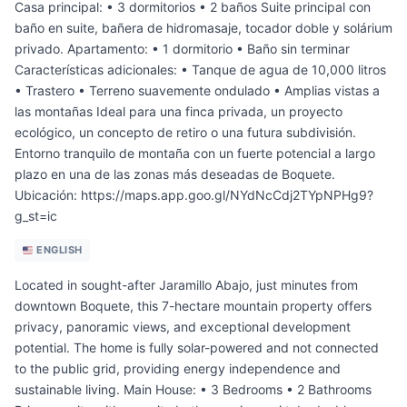
Casa principal: • 3 dormitorios • 2 baños Suite principal con
baño en suite, bañera de hidromasaje, tocador doble y solárium
privado. Apartamento: • 1 dormitorio • Baño sin terminar
Características adicionales: • Tanque de agua de 10,000 litros
• Trastero • Terreno suavemente ondulado • Amplias vistas a
las montañas Ideal para una finca privada, un proyecto
ecológico, un concepto de retiro o una futura subdivisión.
Entorno tranquilo de montaña con un fuerte potencial a largo
plazo en una de las zonas más deseadas de Boquete.
Ubicación: https://maps.app.goo.gl/NYdNcCdj2TYpNPHg9?
g_st=ic
ENGLISH
Located in sought-after Jaramillo Abajo, just minutes from
downtown Boquete, this 7-hectare mountain property offers
privacy, panoramic views, and exceptional development
potential. The home is fully solar-powered and not connected
to the public grid, providing energy independence and
sustainable living. Main House: • 3 Bedrooms • 2 Bathrooms