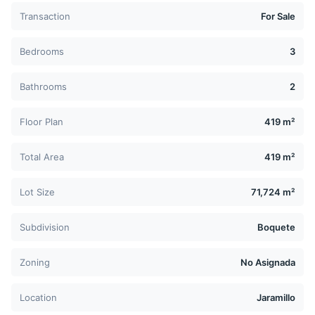
Transaction
For Sale
Bedrooms
3
Bathrooms
2
Floor Plan
419 m²
Total Area
419 m²
Lot Size
71,724 m²
Subdivision
Boquete
Zoning
No Asignada
Location
Jaramillo