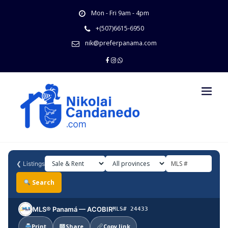
Skip
Mon - Fri 9am - 4pm
to
content
+(507)6615-6950
nik@preferpanama.com
❮
Listings
Search
MLS® Panamá — ACOBIR
MLS# 24433
Print
Share
Copy link