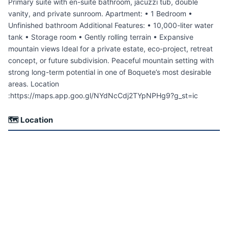
Primary suite with en-suite bathroom, jacuzzi tub, double
vanity, and private sunroom. Apartment: • 1 Bedroom •
Unfinished bathroom Additional Features: • 10,000-liter water
tank • Storage room • Gently rolling terrain • Expansive
mountain views Ideal for a private estate, eco-project, retreat
concept, or future subdivision. Peaceful mountain setting with
strong long-term potential in one of Boquete’s most desirable
areas. Location
:https://maps.app.goo.gl/NYdNcCdj2TYpNPHg9?g_st=ic
🗺 Location