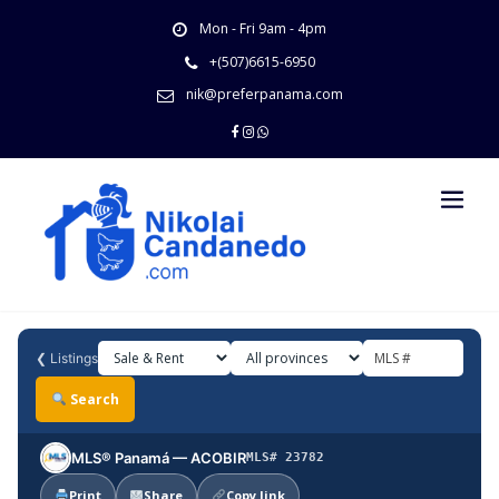
Skip
Mon - Fri 9am - 4pm
to
content
+(507)6615-6950
nik@preferpanama.com
❮
Listings
Search
MLS® Panamá — ACOBIR
MLS# 23782
Print
Share
Copy link