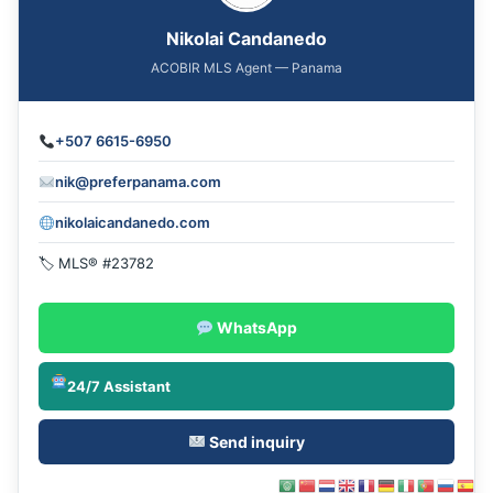
Nikolai Candanedo
ACOBIR MLS Agent — Panama
+507 6615-6950
nik@preferpanama.com
nikolaicandanedo.com
🏷 MLS® #23782
WhatsApp
24/7 Assistant
Send inquiry