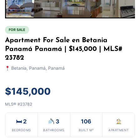
FOR SALE
Apartment For Sale en Betania
Panamá Panamá | $145,000 | MLS#
23782
Betania, Panamá, Panamá
$145,000
MLS® #23782
🛏 2
3
106
BEDROOMS
BATHROOMS
BUILT M²
APARTMENT