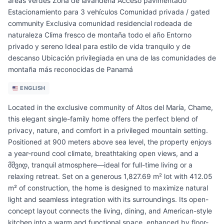
áreas verdes Zona de lavandería Acceso pavimentado
Estacionamiento para 3 vehículos Comunidad privada / gated
community Exclusiva comunidad residencial rodeada de
naturaleza Clima fresco de montaña todo el año Entorno
privado y sereno Ideal para estilo de vida tranquilo y de
descanso Ubicación privilegiada en una de las comunidades de
montaña más reconocidas de Panamá
ENGLISH
Located in the exclusive community of Altos del María, Chame,
this elegant single-family home offers the perfect blend of
privacy, nature, and comfort in a privileged mountain setting.
Positioned at 900 meters above sea level, the property enjoys
a year-round cool climate, breathtaking open views, and a
მშვიდ, tranquil atmosphere—ideal for full-time living or a
relaxing retreat. Set on a generous 1,827.69 m² lot with 412.05
m² of construction, the home is designed to maximize natural
light and seamless integration with its surroundings. Its open-
concept layout connects the living, dining, and American-style
kitchen into a warm and functional space, enhanced by floor-