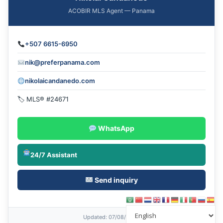
ACOBIR MLS Agent — Panama
+507 6615-6950
nik@preferpanama.com
nikolaicandanedo.com
🏷 MLS® #24671
WhatsApp
24/7 Assistant
Send inquiry
Updated
: 07/08/2026