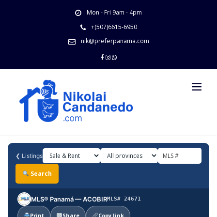
Skip
Mon - Fri 9am - 4pm
to
content
+(507)6615-6950
nik@preferpanama.com
❮
Listings
Search
MLS® Panamá — ACOBIR
MLS# 24671
Print
Share
Copy link