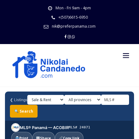
Skip
Mon - Fri 9am - 4pm
to
content
+(507)6615-6950
nik@preferpanama.com
❮
Listings
Search
MLS® Panamá — ACOBIR
MLS# 24071
Print
Share
Copy link