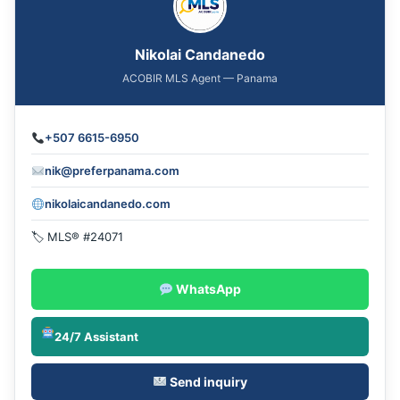
Nikolai Candanedo
ACOBIR MLS Agent — Panama
+507 6615-6950
nik@preferpanama.com
nikolaicandanedo.com
🏷 MLS® #24071
WhatsApp
24/7 Assistant
Send inquiry