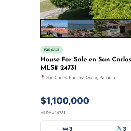
FOR SALE
House For Sale en San Carlo
MLS# 24731
San Carlos, Panamá Oeste, Panamá
$1,100,000
MLS® #24731
🛏 3
3