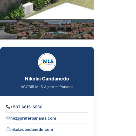
Nikolai Candanedo
ACOBIR MLS Agent — Panama
+507 6615-6950
nik@preferpanama.com
nikolaicandanedo.com