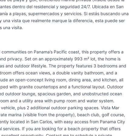
antes dentro del residencial y seguridad 24/7. Ubicada en San
canía a playas, supermercados y servicios. Si estás buscando una
y una vista que realmente marque la diferencia, esta puede ser
 una visita.
 communities on Panama’s Pacific coast, this property offers a
nd privacy. Set on an approximately 993 m² lot, the home is
areas and outdoor lifestyle. The property features 3 bedrooms and
droom offers ocean views, a double vanity bathroom, and a
lude an open-concept living room, dining area, and kitchen, all
ipped with granite countertops and a functional layout. Outdoor
red outdoor lounge, spacious garden, and unobstructed ocean
room and a utility area with pump room and water system.
vehicle, plus 2 additional outdoor parking spaces. Vista Mar
rivate marina (visible from the property), beach club, golf course,
iently located in San Carlos, with easy access from Panama City
 services. If you are looking for a beach property that offers
an excellent opportunity. Contact me to schedule a private