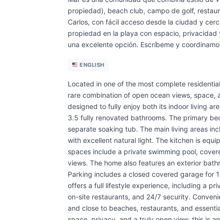
propiedad), beach club, campo de golf, restaur
Carlos, con fácil acceso desde la ciudad y cer
propiedad en la playa con espacio, privacidad 
una excelente opción. Escríbeme y coordinamos
ENGLISH
Located in one of the most complete residential
rare combination of open ocean views, space, a
designed to fully enjoy both its indoor living 
3.5 fully renovated bathrooms. The primary be
separate soaking tub. The main living areas inc
with excellent natural light. The kitchen is equ
spaces include a private swimming pool, cove
views. The home also features an exterior bath
Parking includes a closed covered garage for 1 
offers a full lifestyle experience, including a p
on-site restaurants, and 24/7 security. Conven
and close to beaches, restaurants, and essential
space, privacy, and a truly open view, this is 