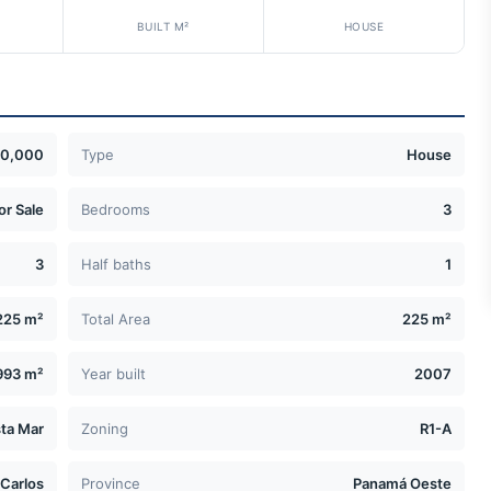
BUILT M²
HOUSE
00,000
Type
House
or Sale
Bedrooms
3
3
Half baths
1
225 m²
Total Area
225 m²
993 m²
Year built
2007
sta Mar
Zoning
R1-A
 Carlos
Province
Panamá Oeste