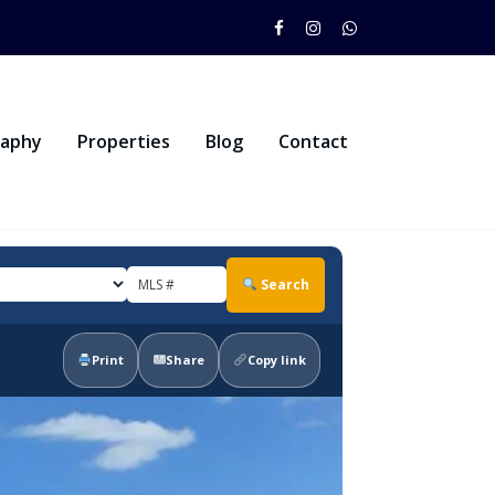
raphy
Properties
Blog
Contact
Search
Print
Share
Copy link