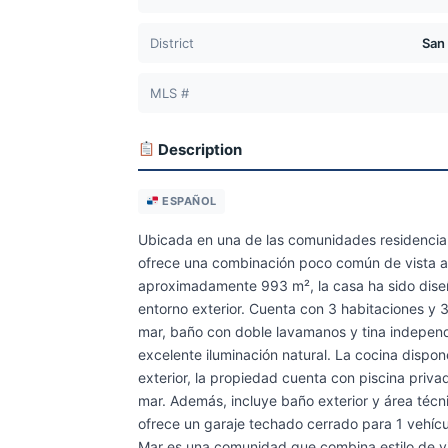
District
San
MLS #
Description
ESPAÑOL
Ubicada en una de las comunidades residencial
ofrece una combinación poco común de vista abi
aproximadamente 993 m², la casa ha sido diseñ
entorno exterior. Cuenta con 3 habitaciones y 
mar, baño con doble lavamanos y tina independi
excelente iluminación natural. La cocina dispone
exterior, la propiedad cuenta con piscina privad
mar. Además, incluye baño exterior y área téc
ofrece un garaje techado cerrado para 1 vehícul
Mar es una comunidad que combina estilo de vid