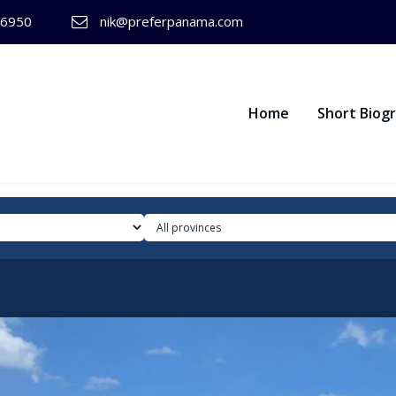
-6950
nik@preferpanama.com
Home
Short Biog