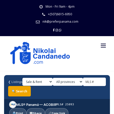
Skip
Mon - Fri 9am - 4pm
to
content
+(507)6615-6950
nik@preferpanama.com
❮
Listings
Search
MLS® Panamá — ACOBIR
MLS# 25093
Print
Share
Copy link