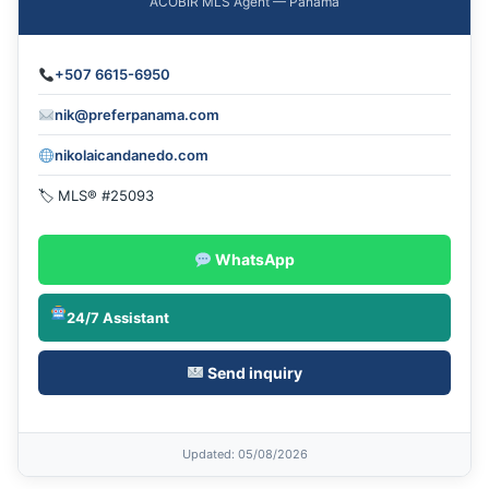
ACOBIR MLS Agent — Panama
+507 6615-6950
nik@preferpanama.com
nikolaicandanedo.com
🏷 MLS® #25093
WhatsApp
24/7 Assistant
Send inquiry
Updated
: 05/08/2026