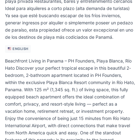
playa privada Restaurantes, bares y entretenimiento cercanos
Ideal para alquileres a corto plazo (alta demanda de turistas)
Ya sea que esté buscando escapar de los fríos inviernos,
generar ingresos por alquiler o simplemente poseer un pedazo
de paraíso, esta propiedad ofrece un valor excepcional en uno
de los destinos de playa más codiciados de Panamá.
ENGLISH
Beachfront Living in Panama – PH Founders, Playa Blanca, Río
Hato Discover your perfect tropical escape in this beautiful 2-
bedroom, 2-bathroom apartment located in PH Founders,
within the exclusive Playa Blanca Resort community in Río Hato,
Panama. With 125 m² (1,345 sq. ft.) of living space, this fully
equipped beach apartment offers the ideal combination of
comfort, privacy, and resort-style living — perfect as a
vacation home, retirement retreat, or investment property.
Enjoy the convenience of being just 15 minutes from Río Hato
International Airport, with direct connections that make travel
from North America quick and easy. One of the standout
features of this property is its proximity to the largest