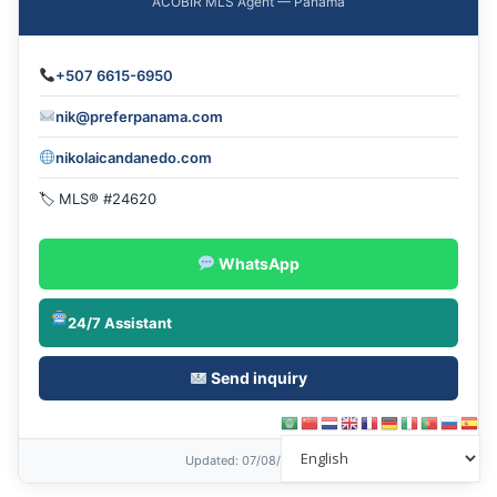
ACOBIR MLS Agent — Panama
+507 6615-6950
nik@preferpanama.com
nikolaicandanedo.com
🏷 MLS® #24620
WhatsApp
24/7 Assistant
Send inquiry
Updated
: 07/08/2026