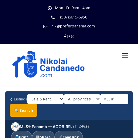
Skip
Mon - Fri 9am - 4pm
to
content
+(507)6615-6950
nik@preferpanama.com
❮
Listings
Search
MLS® Panamá — ACOBIR
MLS# 24620
Print
Share
Copy link