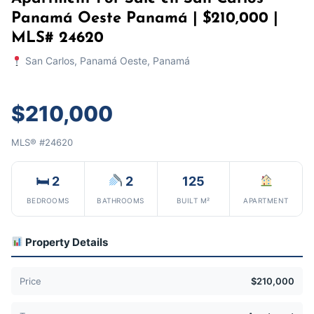
Panamá Oeste Panamá | $210,000 |
MLS# 24620
San Carlos, Panamá Oeste, Panamá
$210,000
MLS® #24620
🛏 2
2
125
BEDROOMS
BATHROOMS
BUILT M²
APARTMENT
Property Details
Price
$210,000