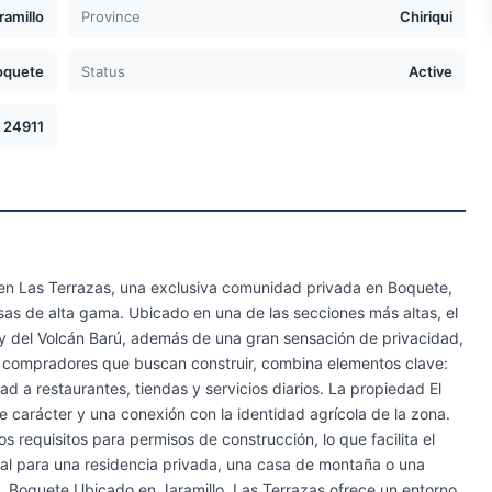
ramillo
Province
Chiriqui
oquete
Status
Active
24911
a en Las Terrazas, una exclusiva comunidad privada en Boquete,
asas de alta gama. Ubicado en una de las secciones más altas, el
e y del Volcán Barú, además de una gran sensación de privacidad,
os compradores que buscan construir, combina elementos clave:
ad a restaurantes, tiendas y servicios diarios. La propiedad El
de carácter y una conexión con la identidad agrícola de la zona.
s requisitos para permisos de construcción, lo que facilita el
deal para una residencia privada, una casa de montaña o una
s, Boquete Ubicado en Jaramillo, Las Terrazas ofrece un entorno