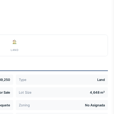
LAND
39,250
Type
Land
or Sale
Lot Size
4,648 m²
oquete
Zoning
No Asignada