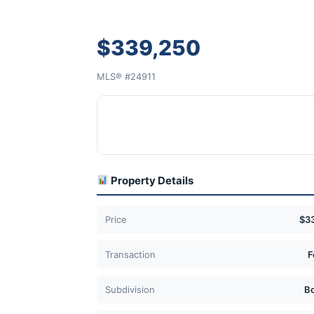
$339,250
MLS® #24911
Property Details
Price
$3
Transaction
F
Subdivision
B