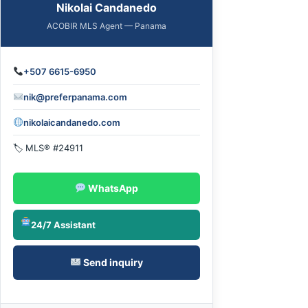
Nikolai Candanedo
ACOBIR MLS Agent — Panama
+507 6615-6950
nik@preferpanama.com
nikolaicandanedo.com
🏷 MLS® #24911
WhatsApp
24/7 Assistant
Send inquiry