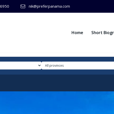
-6950
nik@preferpanama.com
Home
Short Biog