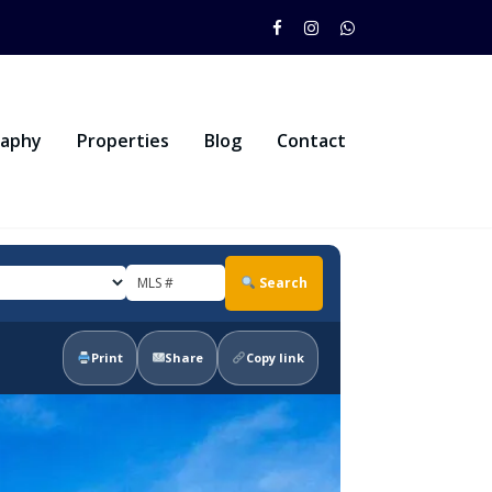
raphy
Properties
Blog
Contact
Search
Print
Share
Copy link