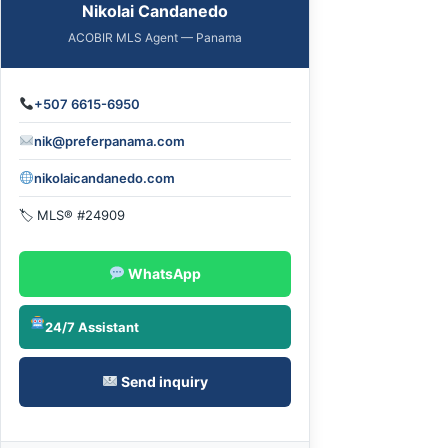
Nikolai Candanedo
ACOBIR MLS Agent — Panama
+507 6615-6950
nik@preferpanama.com
nikolaicandanedo.com
🏷 MLS® #24909
WhatsApp
24/7 Assistant
Send inquiry