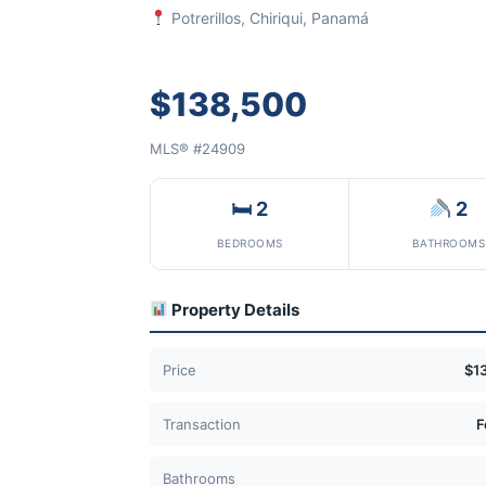
Potrerillos, Chiriqui, Panamá
$138,500
MLS® #24909
🛏 2
2
BEDROOMS
BATHROOMS
Property Details
Price
$1
Transaction
F
Bathrooms