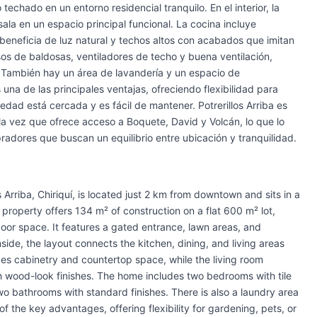
echado en un entorno residencial tranquilo. En el interior, la
sala en un espacio principal funcional. La cocina incluye
 beneficia de luz natural y techos altos con acabados que imitan
os de baldosas, ventiladores de techo y buena ventilación,
También hay un área de lavandería y un espacio de
una de las principales ventajas, ofreciendo flexibilidad para
edad está cercada y es fácil de mantener. Potrerillos Arriba es
 la vez que ofrece acceso a Boquete, David y Volcán, lo que lo
radores que buscan un equilibrio entre ubicación y tranquilidad.
Arriba, Chiriquí, is located just 2 km from downtown and sits in a
 property offers 134 m² of construction on a flat 600 m² lot,
or space. It features a gated entrance, lawn areas, and
nside, the layout connects the kitchen, dining, and living areas
des cabinetry and countertop space, while the living room
ith wood-look finishes. The home includes two bedrooms with tile
 two bathrooms with standard finishes. There is also a laundry area
of the key advantages, offering flexibility for gardening, pets, or