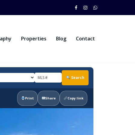
raphy
Properties
Blog
Contact
Search
Print
Share
Copy link