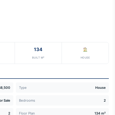
134
BUILT M²
HOUSE
38,500
Type
House
or Sale
Bedrooms
2
2
Floor Plan
134 m²