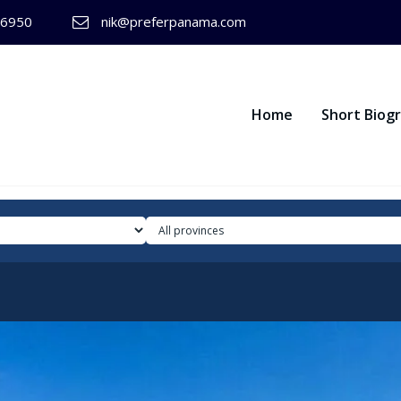
-6950
nik@preferpanama.com
Home
Short Biog