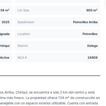
134 m²
Lot Size
600 m²
2025
Subdivision
Potrerillos Arriba
ignada
Location
Potrerillos
hiriqui
District
Dolega
Active
MLS #
24909
s Arriba, Chiriquí, se encuentra a solo 2 km del centro y está
lima más fresco. La propiedad ofrece 134 m² de construcción en
nejable con un espacio exterior utilizable. Cuenta con entrada