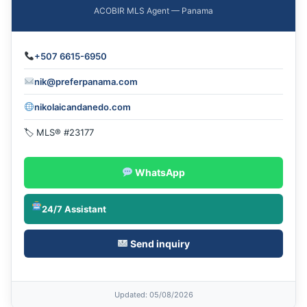
ACOBIR MLS Agent — Panama
+507 6615-6950
nik@preferpanama.com
nikolaicandanedo.com
🏷 MLS® #23177
WhatsApp
24/7 Assistant
Send inquiry
Updated
: 05/08/2026