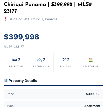
Chiriqui Panamá | $399,998 | MLS#
23177
Bajo Boquete, Chiriqui, Panamá
$399,998
MLS® #23177
🛏 3
2
212
BEDROOMS
BATHROOMS
BUILT M²
APARTMENT
Property Details
Price
$399,998
Type
Apartment