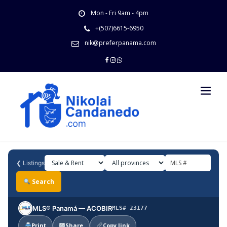
Skip
Mon - Fri 9am - 4pm
to
content
+(507)6615-6950
nik@preferpanama.com
❮
Listings
Search
MLS® Panamá — ACOBIR
MLS# 23177
Print
Share
Copy link