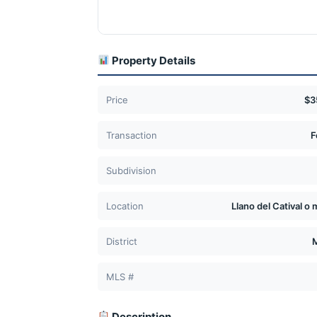
Property Details
Price
$3
Transaction
F
Subdivision
Location
Llano del Catival o 
District
M
MLS #
Description