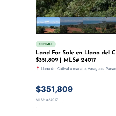
FOR SALE
Land For Sale en Llano del 
$351,809 | MLS# 24017
Llano del Catival o mariato, Veraguas, Pana
$351,809
MLS® #24017