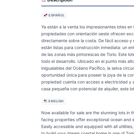
ESPAÑOL
Ya están a la venta los impresionantes lotes en 
propiedades con orientación oeste ofrecen excep
directamente sobre la costa. De fácil acceso y
están listas para construcción inmediata: un en
de las zonas más pintorescas de Torio. Este lote
todo el desarrollo. Ubicado en el punto más al
inigualables del Océano Pacífico, la selva circ
oportunidad única para poseer la joya de la c
propiedad cuenta con acceso a electricidad y 
casa pequeña con potencial de alquiler, este lo
ENGLISH
Now available for sale are the stunning lots in t
facing properties offer exceptional ocean and 
Easily accessible and equipped with all utilitie
to build your dream coastal home in one of Tor