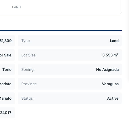
LAND
51,809
Type
Land
or Sale
Lot Size
3,553 m²
Torio
Zoning
No Asignada
mariato
Province
Veraguas
ariato
Status
Active
24017