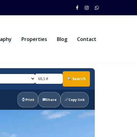
raphy
Properties
Blog
Contact
Search
Print
Share
Copy link