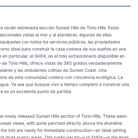
la recién estrenada sección Sunset Hills de Torio Hills. Estas
cionales vistas al mar y al atardecer, algunas de ellas
 equipadas con todos los servicios públicos, las propiedades
torno ideal para construir la casa costera de sus sueños en una
 en particular, el SH04, es el más extraordinario disponible en
to de Torio Hills, ofrece vistas de 360 grados verdaderamente
undante y las ondulantes colinas de Sunset Coast. Una
orona de esta comunidad costera con conciencia ecológica. La
agua. Ya sea que busque vivir a tiempo completo o construir una
te es un excelente punto de partida.
he newly released Sunset Hills section of Torio Hills. These west-
sunset views, with some perched directly above the shoreline.
s, the lots are ready for immediate construction—an ideal setting
io’s most scenic areas. This particular lot—Lot SH04—is the most