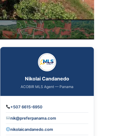
Nikolai Candanedo
ACOBIR MLS Agent — Panama
+507 6615-6950
nik@preferpanama.com
nikolaicandanedo.com