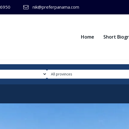
-6950
nik@preferpanama.com
Home
Short Biog