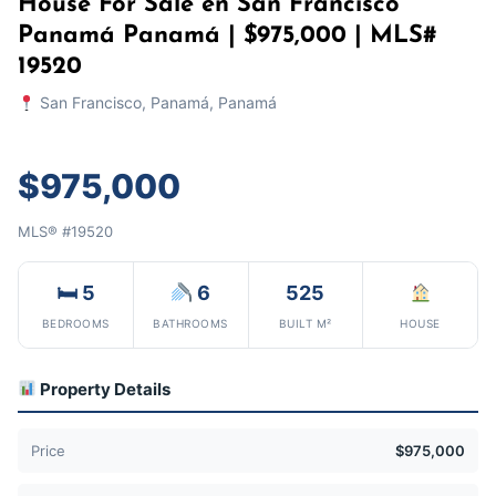
House For Sale en San Francisco
Panamá Panamá | $975,000 | MLS#
19520
San Francisco, Panamá, Panamá
$975,000
MLS® #19520
🛏 5
6
525
BEDROOMS
BATHROOMS
BUILT M²
HOUSE
Property Details
Price
$975,000