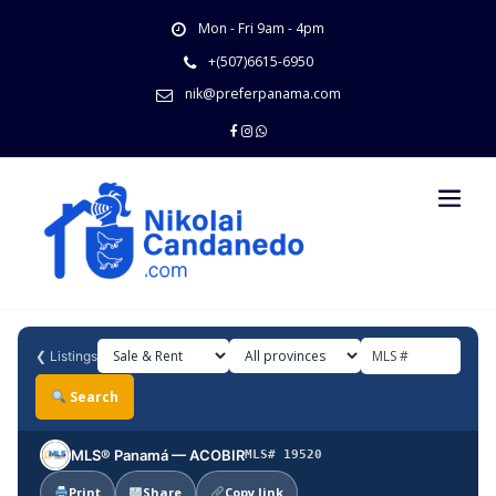
Skip
Mon - Fri 9am - 4pm
to
content
+(507)6615-6950
nik@preferpanama.com
❮
Listings
Search
MLS® Panamá — ACOBIR
MLS# 19520
Print
Share
Copy link