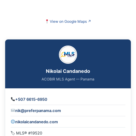
View on Google Maps
↗
Nikolai Candanedo
ACOBIR MLS Agent — Panama
+507 6615-6950
nik@preferpanama.com
nikolaicandanedo.com
🏷 MLS® #19520