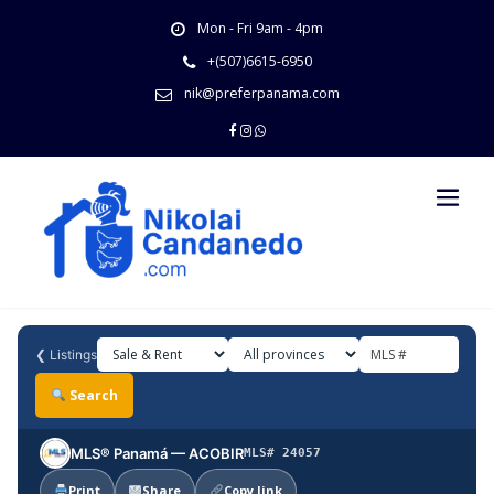
Skip
Mon - Fri 9am - 4pm
to
content
+(507)6615-6950
nik@preferpanama.com
❮
Listings
Search
MLS® Panamá — ACOBIR
MLS# 24057
Print
Share
Copy link