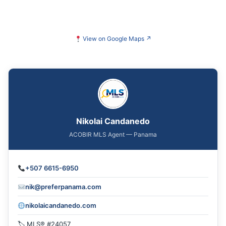
View on Google Maps
↗
Nikolai Candanedo
ACOBIR MLS Agent — Panama
+507 6615-6950
nik@preferpanama.com
nikolaicandanedo.com
🏷 MLS® #24057