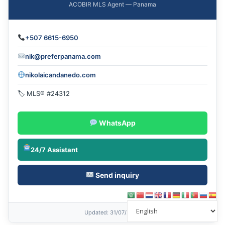
ACOBIR MLS Agent — Panama
+507 6615-6950
nik@preferpanama.com
nikolaicandanedo.com
🏷 MLS® #24312
WhatsApp
24/7 Assistant
Send inquiry
Updated
: 31/07/2026