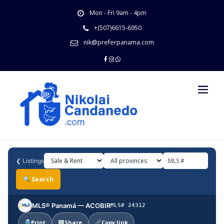
Skip
Mon - Fri 9am - 4pm
to
content
+(507)6615-6950
nik@preferpanama.com
❮
Listings
Search
MLS® Panamá — ACOBIR
MLS# 24312
Print
Share
Copy link