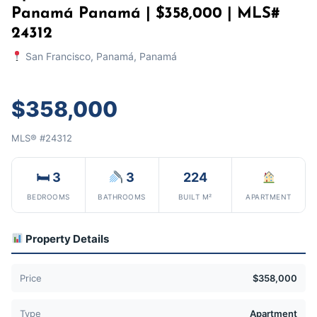
Panamá Panamá | $358,000 | MLS#
24312
San Francisco, Panamá, Panamá
$358,000
MLS® #24312
🛏 3
3
224
BEDROOMS
BATHROOMS
BUILT M²
APARTMENT
Property Details
Price
$358,000
Type
Apartment