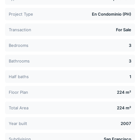
Project Type
En Condominio (PH)
Transaction
For Sale
Bedrooms
3
Bathrooms
3
Half baths
1
Floor Plan
224 m²
Total Area
224 m²
Year built
2007
Subdivision
San Francisco