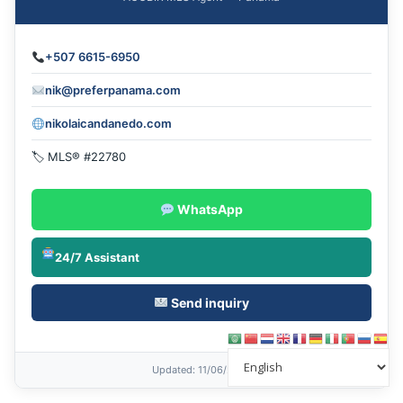
+507 6615-6950
nik@preferpanama.com
nikolaicandanedo.com
🏷 MLS® #22780
WhatsApp
24/7 Assistant
Send inquiry
Updated
: 11/06/2026