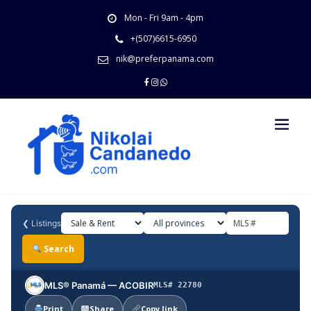
Skip
Mon - Fri 9am - 4pm
to
content
+(507)6615-6950
nik@preferpanama.com
❮
Listings
Search
MLS® Panamá — ACOBIR
MLS# 22780
Print
Share
Copy link