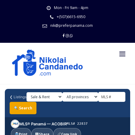
Skip
Mon - Fri 9am - 4pm
to
content
+(507)6615-6950
nik@preferpanama.com
❮
Listings
Search
MLS® Panamá — ACOBIR
MLS# 22837
Print
Share
Copy link