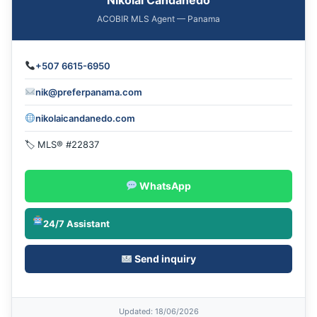
ACOBIR MLS Agent — Panama
+507 6615-6950
nik@preferpanama.com
nikolaicandanedo.com
🏷 MLS® #22837
WhatsApp
24/7 Assistant
Send inquiry
Updated
: 18/06/2026