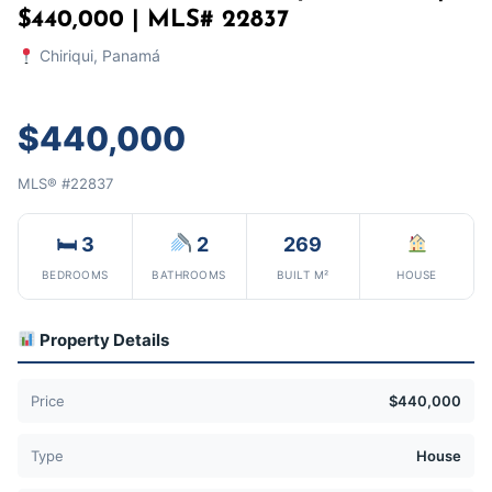
$440,000 | MLS# 22837
Chiriqui, Panamá
$440,000
MLS® #22837
🛏 3
2
269
BEDROOMS
BATHROOMS
BUILT M²
HOUSE
Property Details
Price
$440,000
Type
House