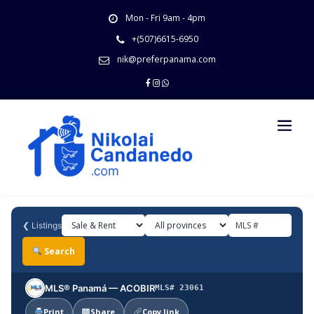
Skip
Mon - Fri 9am - 4pm
to
content
+(507)6615-6950
nik@preferpanama.com
❮
Listings
Search
MLS® Panamá — ACOBIR
MLS# 23061
Print
Share
Copy link