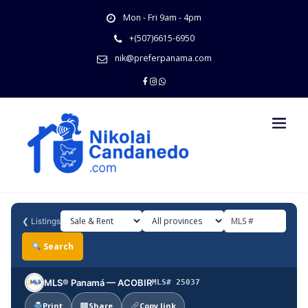
Skip
Mon - Fri 9am - 4pm
to
content
+(507)6615-6950
nik@preferpanama.com
❮
Listings
Search
MLS® Panamá — ACOBIR
MLS# 25037
Print
Share
Copy link