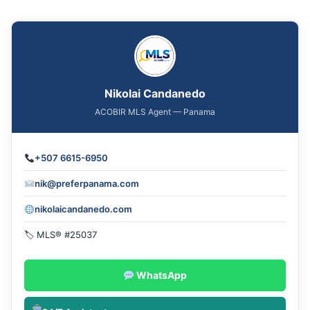
Nikolai Candanedo
ACOBIR MLS Agent — Panama
+507 6615-6950
nik@preferpanama.com
nikolaicandanedo.com
🏷 MLS® #25037
WhatsApp