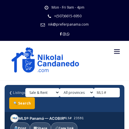
Skip
Mon - Fri 9am - 4pm
to
content
+(507)6615-6950
nik@preferpanama.com
❮
Listings
Search
MLS® Panamá — ACOBIR
MLS# 23591
Print
Share
Copy link