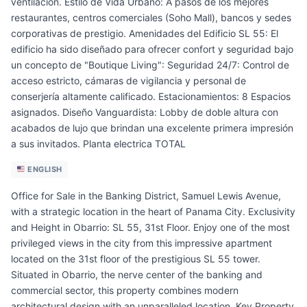
ventilación. Estilo de Vida Urbano: A pasos de los mejores
restaurantes, centros comerciales (Soho Mall), bancos y sedes
corporativas de prestigio. Amenidades del Edificio SL 55: El
edificio ha sido diseñado para ofrecer confort y seguridad bajo
un concepto de "Boutique Living": Seguridad 24/7: Control de
acceso estricto, cámaras de vigilancia y personal de
conserjería altamente calificado. Estacionamientos: 8 Espacios
asignados. Diseño Vanguardista: Lobby de doble altura con
acabados de lujo que brindan una excelente primera impresión
a sus invitados. Planta electrica TOTAL
ENGLISH
Office for Sale in the Banking District, Samuel Lewis Avenue,
with a strategic location in the heart of Panama City. Exclusivity
and Height in Obarrio: SL 55, 31st Floor. Enjoy one of the most
privileged views in the city from this impressive apartment
located on the 31st floor of the prestigious SL 55 tower.
Situated in Obarrio, the nerve center of the banking and
commercial sector, this property combines modern
architectural design with an unparalleled location. Key Property