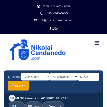
Skip
Mon - Fri 9am - 4pm
to
content
+(507)6615-6950
nik@preferpanama.com
❮
Listings
Search
MLS® Panamá — ACOBIR
MLS# 24973
Print
Share
Copy link