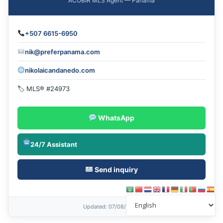
ACOBIR MLS Agent — Panama
+507 6615-6950
nik@preferpanama.com
nikolaicandanedo.com
🏷 MLS® #24973
WhatsApp
24/7 Assistant
Send inquiry
Updated
: 07/08/2026