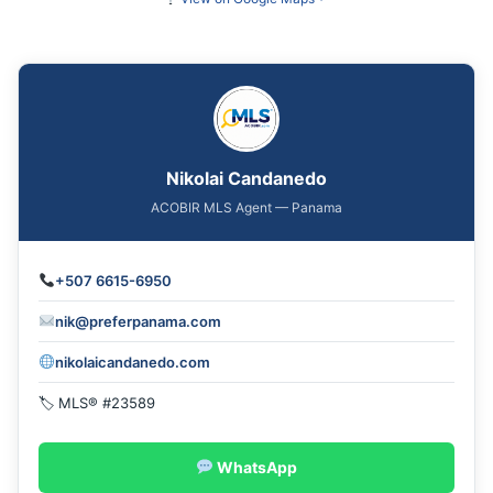
Nikolai Candanedo
ACOBIR MLS Agent — Panama
+507 6615-6950
nik@preferpanama.com
nikolaicandanedo.com
🏷 MLS® #23589
WhatsApp