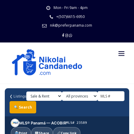
Skip
Mon - Fri 9am - 4pm
to
content
+(507)6615-6950
nik@preferpanama.com
❮
Listings
Search
MLS® Panamá — ACOBIR
MLS# 23589
Print
Share
Copy link