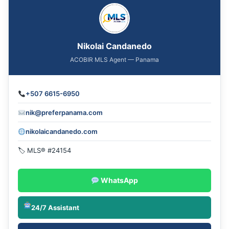
Nikolai Candanedo
ACOBIR MLS Agent — Panama
+507 6615-6950
nik@preferpanama.com
nikolaicandanedo.com
🏷 MLS® #24154
WhatsApp
24/7 Assistant