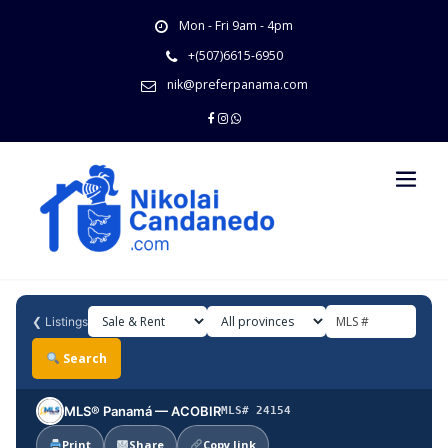
Skip
Mon - Fri 9am - 4pm
to
content
+(507)6615-6950
nik@preferpanama.com
❮
Listings
Search
MLS® Panamá — ACOBIR
MLS# 24154
Print
Share
Copy link