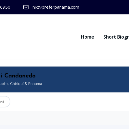
-6950
nik@preferpanama.com
Home
Short Biog
ai Candanedo
uete, Chiriquí & Panama
ent