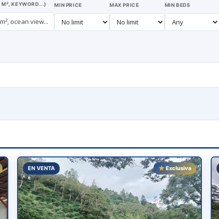
 M², KEYWORD...)
MIN PRICE
MAX PRICE
MIN BEDS
EN VENTA
Exclusiva