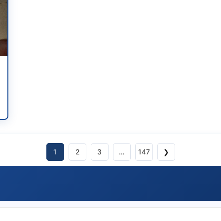
1
2
3
…
147
❯