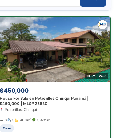
MLS# 25530
$450,000
House For Sale en Potrerillos Chiriqui Panamá |
$450,000 | MLS# 25530
Potrerillos, Chiriqui
🛏 3
3
400m²
3,482m²
Casa