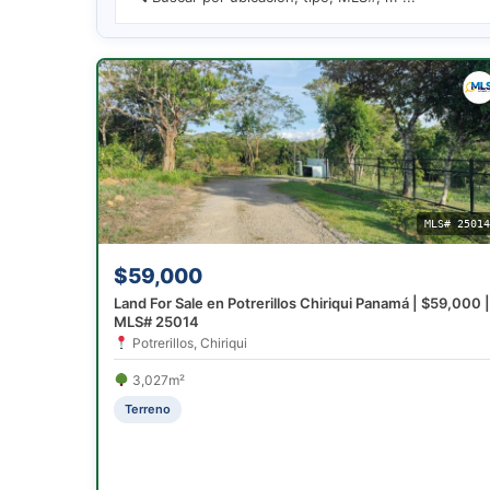
MLS# 2501
$59,000
Land For Sale en Potrerillos Chiriqui Panamá | $59,000 |
MLS# 25014
Potrerillos, Chiriqui
3,027m²
Terreno