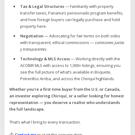
Tax & Legal Structures
— Familiarity with property
transfer taxes, Panama’s pensionado program benefits,
and how foreign buyers can legally purchase and hold
property here.
Negotiation
— Advocating for fair terms on both sides
with transparent, ethical commissions —
comisiones justas
y transparentes
.
Technology & MLS Access
— Working directly with the
ACOBIR MLS with access to 1,000+ listings, ensuring you
see the full picture of what’s available in Boquete,
Potrerillos Arriba, and across the Chiriquí highlands.
Whether you’re a first-time buyer from the U.S. or Canada,
an investor exploring Chiriquí, or a seller looking for honest
representation — you deserve a realtor who understands
the full landscape.
That’s what I bring to every transaction.
Contact me
to start the conversation.