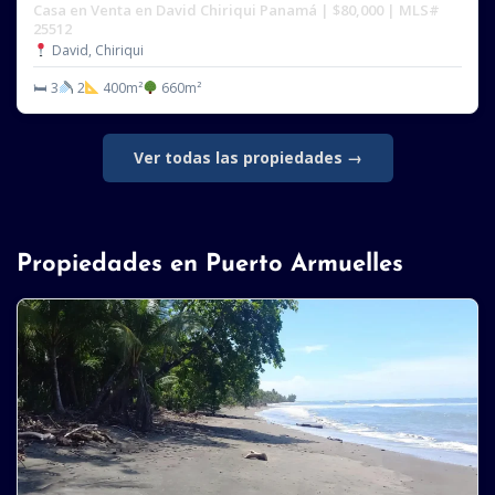
Casa en Venta en David Chiriqui Panamá | $80,000 | MLS#
25512
David, Chiriqui
🛏 3
2
400m²
660m²
Ver todas las propiedades →
Propiedades en Puerto Armuelles