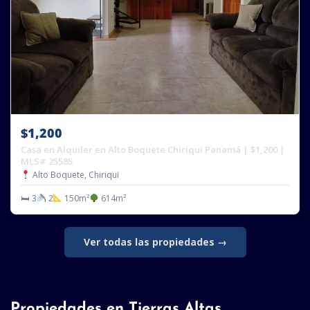
$1,200
Casa en Alquiler en Alto Boquete Chiriqui Panamá | $1,200 |
MLS# 25585
Alto Boquete, Chiriqui
🛏 3
2
150m²
614m²
Ver todas las propiedades →
Propiedades en Tierras Altas