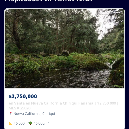
$2,750,000
en Venta en Nueva California Chiriqui Panamá | $2,750,000 |
MLS# 25020
Nueva California, Chiriqui
46,000m²
46,000m²