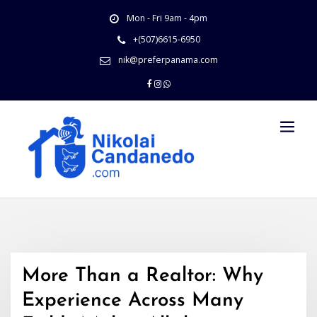
Skip
Mon - Fri 9am - 4pm
to
content
+(507)6615-6950
nik@preferpanama.com
More Than a Realtor: Why
Experience Across Many